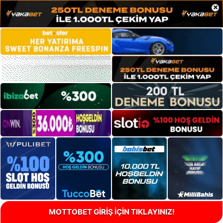
×
MOTTOBET GİRİŞ İÇİN TIKLAYINIZ!