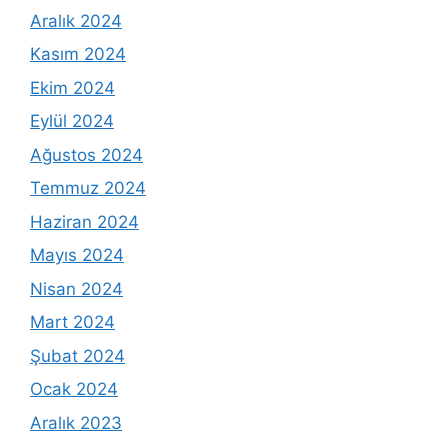
Aralık 2024
Kasım 2024
Ekim 2024
Eylül 2024
Ağustos 2024
Temmuz 2024
Haziran 2024
Mayıs 2024
Nisan 2024
Mart 2024
Şubat 2024
Ocak 2024
Aralık 2023