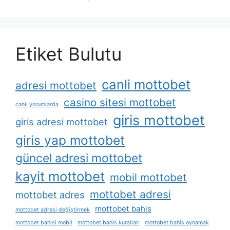
Etiket Bulutu
canli mottobet
adresi mottobet
casino sitesi mottobet
canlı yorumlarda
giris mottobet
giris adresi mottobet
giris yap mottobet
güncel adresi mottobet
kayit mottobet
mobil mottobet
mottobet adresi
mottobet adres
mottobet bahis
mottobet adresi değiştirmek
mottobet bahisi mobil
mottobet bahis kuralları
mottobet bahis oynamak