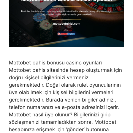
Mottobet bahis bonusu casino oyunları
Mottobet bahis sitesinde hesap oluşturmak için
doğru kişisel bilgilerinizi vermeniz
gerekmektedir. Doğal olarak rulet oyuncularının
üye olabilmek için kişisel bilgilerini vermeleri
gerekmektedir. Burada verilen bilgiler adınızı,
telefon numaranızı ve e-posta adresinizi içerir.
Mottobet nasıl üye olunur? Bilgilerinizi girip
sözleşmenizi tamamladıktan sonra, Mottobet
hesabınıza erişmek için ‘gönder’ butonuna