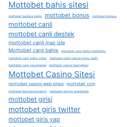
Mottobet bahis sitesi
mottobet bonus
mottobet bedava bahis
mottobet bonusu
mottobet canli
mottobet canli destek
mottobet canli maç izle
Mottobet canlı bahis
mottobet canlı bahis platformu
mottobet canlı bahis sitesi
mottobet canlı casino oyunu nedir
mottobet canlı yorumlarda
mottobet casino faaliyetleri
Mottobet Casino Sitesi
mottobet casino web sitesi
mottobet com
mottobet dünyasına katılın
mottobet erişimi engelleme
mottobet girisi
mottobet giris twitter
mottobet giris yap