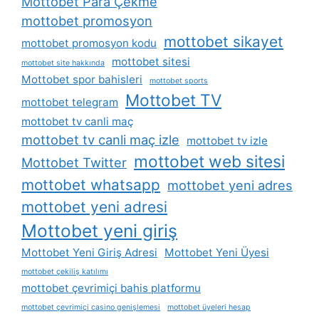
Mottobet Para Çekme
mottobet promosyon
mottobet sikayet
mottobet promosyon kodu
mottobet sitesi
mottobet site hakkında
Mottobet spor bahisleri
mottobet sports
Mottobet TV
mottobet telegram
mottobet tv canli maç
mottobet tv canli maç izle
mottobet tv izle
mottobet web sitesi
Mottobet Twitter
mottobet whatsapp
mottobet yeni adres
mottobet yeni adresi
Mottobet yeni giriş
Mottobet Yeni Giriş Adresi
Mottobet Yeni Üyesi
mottobet çekiliş katılımı
mottobet çevrimiçi bahis platformu
mottobet çevrimiçi casino genişlemesi
mottobet üyeleri hesap