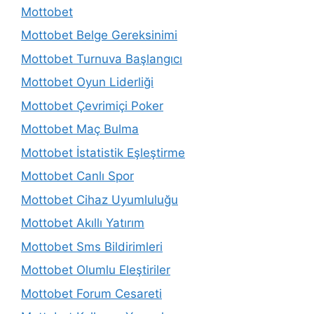
Mottobet
Mottobet Belge Gereksinimi
Mottobet Turnuva Başlangıcı
Mottobet Oyun Liderliği
Mottobet Çevrimiçi Poker
Mottobet Maç Bulma
Mottobet İstatistik Eşleştirme
Mottobet Canlı Spor
Mottobet Cihaz Uyumluluğu
Mottobet Akıllı Yatırım
Mottobet Sms Bildirimleri
Mottobet Olumlu Eleştiriler
Mottobet Forum Cesareti