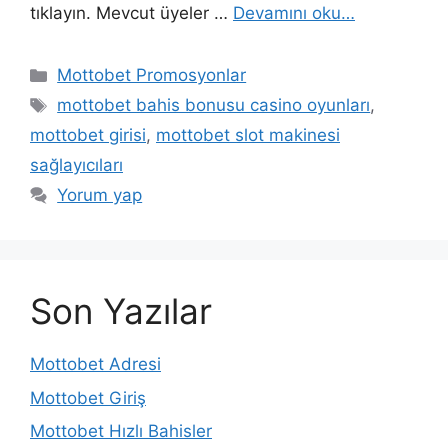
tıklayın. Mevcut üyeler …
Devamını oku…
Kategoriler
Mottobet Promosyonlar
Etiketler
mottobet bahis bonusu casino oyunları
,
mottobet girisi
,
mottobet slot makinesi
sağlayıcıları
Yorum yap
Son Yazılar
Mottobet Adresi
Mottobet Giriş
Mottobet Hızlı Bahisler