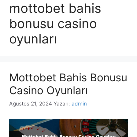
mottobet bahis
bonusu casino
oyunları
Mottobet Bahis Bonusu
Casino Oyunları
Ağustos 21, 2024
Yazarı:
admin