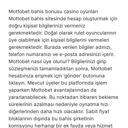
Mottobet bahis bonusu casino oyunları
Mottobet bahis sitesinde hesap oluşturmak için
doğru kişisel bilgilerinizi vermeniz
gerekmektedir. Doğal olarak rulet oyuncularının
üye olabilmek için kişisel bilgilerini vermeleri
gerekmektedir. Burada verilen bilgiler adınızı,
telefon numaranızı ve e-posta adresinizi içerir.
Mottobet nasıl üye olunur? Bilgilerinizi girip
sözleşmenizi tamamladıktan sonra, Mottobet
hesabınıza erişmek için ‘gönder’ butonuna
tıklayın. Mevcut üyeler bu platformda işlem
yaparken Mottobet avantajlarından da
yararlanabilecek. Bu noktadan itibaren bekleme
sürelerinin azalması nedeniyle oynatma hızı
diğerlerinden daha hızlı olacaktır. Sabit fiyat
bloklarının dışında bu bahis şirketinin
komisyonu herhangi bir ek fayda veya hizmet