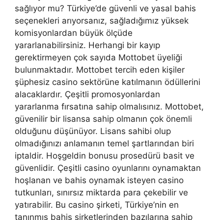
sağlıyor mu? Türkiye’de güvenli ve yasal bahis
seçenekleri arıyorsanız, sağladığımız yüksek
komisyonlardan büyük ölçüde
yararlanabilirsiniz. Herhangi bir kayıp
gerektirmeyen çok sayıda Mottobet üyeliği
bulunmaktadır. Mottobet tercih eden kişiler
şüphesiz casino sektörüne katılmanın ödüllerini
alacaklardır. Çeşitli promosyonlardan
yararlanma fırsatına sahip olmalısınız. Mottobet,
güvenilir bir lisansa sahip olmanın çok önemli
olduğunu düşünüyor. Lisans sahibi olup
olmadığınızı anlamanın temel şartlarından biri
iptaldir. Hoşgeldin bonusu prosedürü basit ve
güvenlidir. Çeşitli casino oyunlarını oynamaktan
hoşlanan ve bahis oynamak isteyen casino
tutkunları, sınırsız miktarda para çekebilir ve
yatırabilir. Bu casino şirketi, Türkiye’nin en
tanınmış bahis şirketlerinden bazılarına sahip