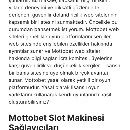
şunlardır. Bu makale, kapsamlı bilgi birikimi,
yılların deneyimi ve dikkatli gözlemlerle
derlenen, güvenilir dolandırıcılık web sitelerinin
kapsamlı bir listesini sunmaktadır. Öncelikle bu
durumdan bahsetmek istiyorum. Mottobet web
siteleri genellikle oyun platformlarını sergiler,
web sitesinde erişilebilen özellikler hakkında
ayrıntılar sunar ve Mottobet web siteleri
hakkında bilgi sağlar. İcra komitesi, üyelerine
karşı güvenilirlik ve düşüncelilik sergiler. Lisanslı
bir bahis sitesine üye olmak birçok avantaj
sunar. Mottobet yasal olarak yetkili bir oyun
platformudur. Yasal olarak lisanslı oyun
varlıklarını kullanarak kendi oyunlarınızı nasıl
oluşturabilirsiniz?
Mottobet Slot Makinesi
Sağlayıcıları