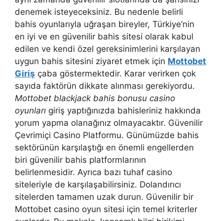
denemek isteyeceksiniz. Bu nedenle belirli
bahis oyunlarıyla uğraşan bireyler, Türkiye’nin
en iyi ve en güvenilir bahis sitesi olarak kabul
edilen ve kendi özel gereksinimlerini karşılayan
uygun bahis sitesini ziyaret etmek için
Mottobet
Giriş
çaba göstermektedir. Karar verirken çok
sayıda faktörün dikkate alınması gerekiyordu.
Mottobet blackjack bahis bonusu casino
oyunları
giriş yaptığınızda bahisleriniz hakkında
yorum yapma olanağınız olmayacaktır. Güvenilir
Çevrimiçi Casino Platformu. Günümüzde bahis
sektörünün karşılaştığı en önemli engellerden
biri güvenilir bahis platformlarının
belirlenmesidir. Ayrıca bazı tuhaf casino
siteleriyle de karşılaşabilirsiniz. Dolandırıcı
sitelerden tamamen uzak durun. Güvenilir bir
Mottobet casino oyun sitesi için temel kriterler