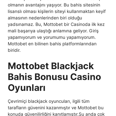
olmanın avantajını yaşıyor. Bu bahis sitesinin
lisanslı olması kişilerin siteyi kullanmaktan keyif
almasının nedenlerinden biri olduğu
yadsınamaz. Bu, Mottobet bir Casinoda ilk kez
mali başarıya ulaştığı anlamına geliyor. Giriş
yapamıyorum ve yorumumu yapamıyorum.
Mottobet en bilinen bahis platformlarından
biridir.
Mottobet Blackjack
Bahis Bonusu Casino
Oyunları
Çevrimiçi blackjack oyuncuları, ilgili tüm
tarafların güvenini kazanmıştır ve Mottobet bu
konuda güvenilirliğini kanıtlamıştır.Şu anda çok