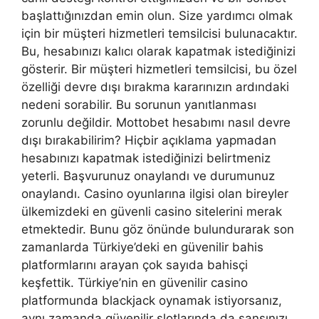
başlattığınızdan emin olun. Size yardımcı olmak
için bir müşteri hizmetleri temsilcisi bulunacaktır.
Bu, hesabınızı kalıcı olarak kapatmak istediğinizi
gösterir. Bir müşteri hizmetleri temsilcisi, bu özel
özelliği devre dışı bırakma kararınızın ardındaki
nedeni sorabilir. Bu sorunun yanıtlanması
zorunlu değildir. Mottobet hesabımı nasıl devre
dışı bırakabilirim? Hiçbir açıklama yapmadan
hesabınızı kapatmak istediğinizi belirtmeniz
yeterli. Başvurunuz onaylandı ve durumunuz
onaylandı. Casino oyunlarına ilgisi olan bireyler
ülkemizdeki en güvenli casino sitelerini merak
etmektedir. Bunu göz önünde bulundurarak son
zamanlarda Türkiye’deki en güvenilir bahis
platformlarını arayan çok sayıda bahisçi
keşfettik. Türkiye’nin en güvenilir casino
platformunda blackjack oynamak istiyorsanız,
aynı zamanda güvenilir slotlarında da şansınızı