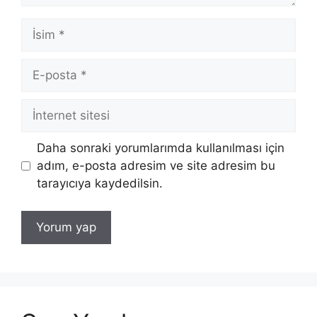
İsim
E-
posta
İnternet
sitesi
Daha sonraki yorumlarımda kullanılması için
adım, e-posta adresim ve site adresim bu
tarayıcıya kaydedilsin.