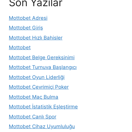
Son Yazılar
Mottobet Adresi
Mottobet Giriş
Mottobet Hızlı Bahisler
Mottobet
Mottobet Belge Gereksinimi
Mottobet Turnuva Başlangıcı
Mottobet Oyun Liderliği
Mottobet Çevrimiçi Poker
Mottobet Maç Bulma
Mottobet İstatistik Eşleştirme
Mottobet Canlı Spor
Mottobet Cihaz Uyumluluğu