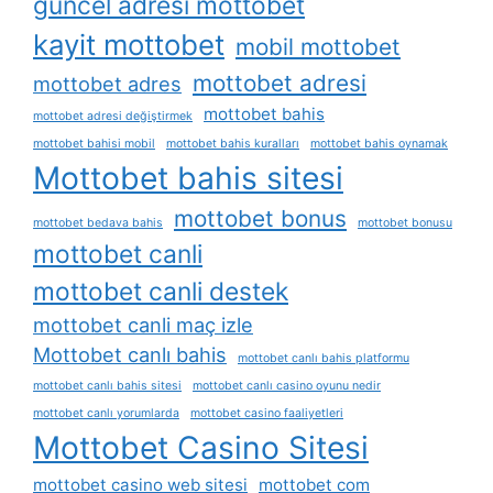
güncel adresi mottobet
kayit mottobet
mobil mottobet
mottobet adresi
mottobet adres
mottobet bahis
mottobet adresi değiştirmek
mottobet bahisi mobil
mottobet bahis kuralları
mottobet bahis oynamak
Mottobet bahis sitesi
mottobet bonus
mottobet bedava bahis
mottobet bonusu
mottobet canli
mottobet canli destek
mottobet canli maç izle
Mottobet canlı bahis
mottobet canlı bahis platformu
mottobet canlı bahis sitesi
mottobet canlı casino oyunu nedir
mottobet canlı yorumlarda
mottobet casino faaliyetleri
Mottobet Casino Sitesi
mottobet casino web sitesi
mottobet com