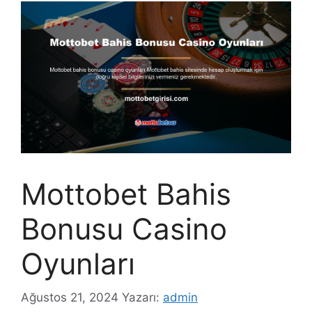
Mottobet Bahis
Bonusu Casino
Oyunları
Ağustos 21, 2024
Yazarı:
admin