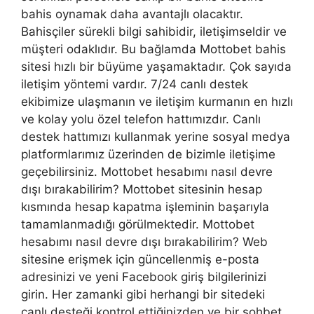
bahis oynamak daha avantajlı olacaktır.
Bahisçiler sürekli bilgi sahibidir, iletişimseldir ve
müşteri odaklıdır. Bu bağlamda Mottobet bahis
sitesi hızlı bir büyüme yaşamaktadır. Çok sayıda
iletişim yöntemi vardır. 7/24 canlı destek
ekibimize ulaşmanın ve iletişim kurmanın en hızlı
ve kolay yolu özel telefon hattımızdır. Canlı
destek hattımızı kullanmak yerine sosyal medya
platformlarımız üzerinden de bizimle iletişime
geçebilirsiniz. Mottobet hesabımı nasıl devre
dışı bırakabilirim? Mottobet sitesinin hesap
kısmında hesap kapatma işleminin başarıyla
tamamlanmadığı görülmektedir. Mottobet
hesabımı nasıl devre dışı bırakabilirim? Web
sitesine erişmek için güncellenmiş e-posta
adresinizi ve yeni Facebook giriş bilgilerinizi
girin. Her zamanki gibi herhangi bir sitedeki
canlı desteği kontrol ettiğinizden ve bir sohbet