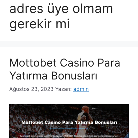
adres üye olmam
gerekir mi
Mottobet Casino Para
Yatırma Bonusları
Ağustos 23, 2023
Yazarı:
admin