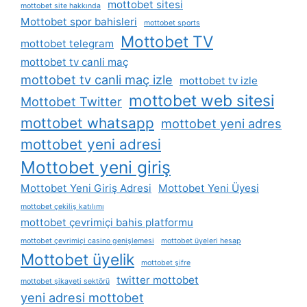
mottobet sitesi
mottobet site hakkında
Mottobet spor bahisleri
mottobet sports
Mottobet TV
mottobet telegram
mottobet tv canli maç
mottobet tv canli maç izle
mottobet tv izle
mottobet web sitesi
Mottobet Twitter
mottobet whatsapp
mottobet yeni adres
mottobet yeni adresi
Mottobet yeni giriş
Mottobet Yeni Giriş Adresi
Mottobet Yeni Üyesi
mottobet çekiliş katılımı
mottobet çevrimiçi bahis platformu
mottobet çevrimiçi casino genişlemesi
mottobet üyeleri hesap
Mottobet üyelik
mottobet şifre
twitter mottobet
mottobet şikayeti sektörü
yeni adresi mottobet