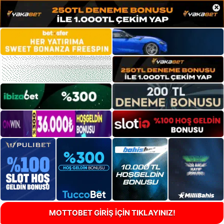
×
MOTTOBET GİRİŞ İÇİN TIKLAYINIZ!