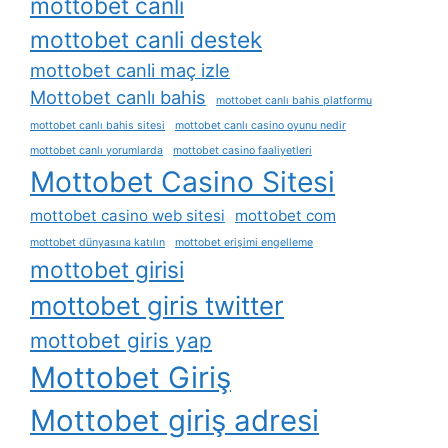
mottobet canli
mottobet canli destek
mottobet canli maç izle
Mottobet canlı bahis
mottobet canlı bahis platformu
mottobet canlı bahis sitesi
mottobet canlı casino oyunu nedir
mottobet canlı yorumlarda
mottobet casino faaliyetleri
Mottobet Casino Sitesi
mottobet casino web sitesi
mottobet com
mottobet dünyasına katılın
mottobet erişimi engelleme
mottobet girisi
mottobet giris twitter
mottobet giris yap
Mottobet Giriş
Mottobet giriş adresi