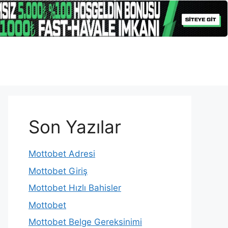
Son Yazılar
Mottobet Adresi
Mottobet Giriş
Mottobet Hızlı Bahisler
Mottobet
Mottobet Belge Gereksinimi