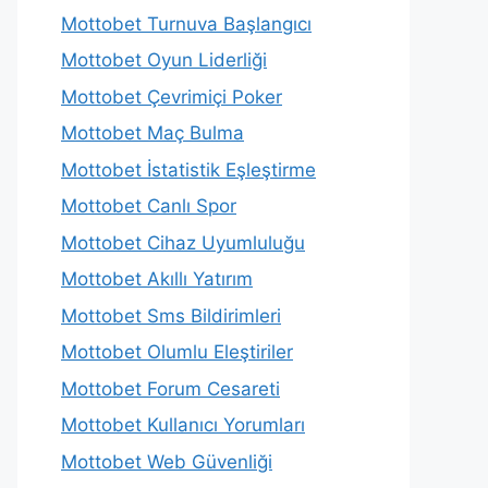
Mottobet Turnuva Başlangıcı
Mottobet Oyun Liderliği
Mottobet Çevrimiçi Poker
Mottobet Maç Bulma
Mottobet İstatistik Eşleştirme
Mottobet Canlı Spor
Mottobet Cihaz Uyumluluğu
Mottobet Akıllı Yatırım
Mottobet Sms Bildirimleri
Mottobet Olumlu Eleştiriler
Mottobet Forum Cesareti
Mottobet Kullanıcı Yorumları
Mottobet Web Güvenliği