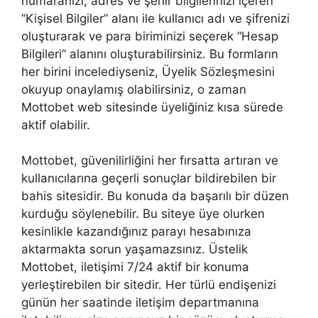
numaranızı, adres ve şehir bilgilerinizi içeren
“Kişisel Bilgiler” alanı ile kullanıcı adı ve şifrenizi
oluşturarak ve para biriminizi seçerek “Hesap
Bilgileri” alanını oluşturabilirsiniz. Bu formların
her birini incelediyseniz, Üyelik Sözleşmesini
okuyup onaylamış olabilirsiniz, o zaman
Mottobet web sitesinde üyeliğiniz kısa sürede
aktif olabilir.
Mottobet, güvenilirliğini her fırsatta artıran ve
kullanıcılarına geçerli sonuçlar bildirebilen bir
bahis sitesidir. Bu konuda da başarılı bir düzen
kurduğu söylenebilir. Bu siteye üye olurken
kesinlikle kazandığınız parayı hesabınıza
aktarmakta sorun yaşamazsınız. Üstelik
Mottobet, iletişimi 7/24 aktif bir konuma
yerleştirebilen bir sitedir. Her türlü endişenizi
günün her saatinde iletişim departmanına