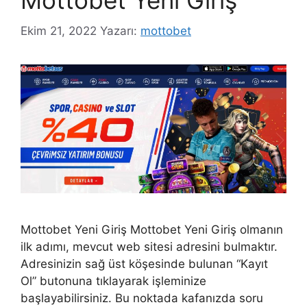
Mottobet Yeni Giriş
Ekim 21, 2022
Yazarı:
mottobet
Mottobet Yeni Giriş Mottobet Yeni Giriş olmanın
ilk adımı, mevcut web sitesi adresini bulmaktır.
Adresinizin sağ üst köşesinde bulunan “Kayıt
Ol” butonuna tıklayarak işleminize
başlayabilirsiniz. Bu noktada kafanızda soru