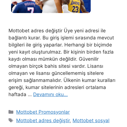
Mottobet adres değiştir Üye yeni adresi ile
bağlantı kurar. Bu giriş işlemi sırasında mevcut
bilgileri ile giriş yaparlar. Herhangi bir biçimde
yeni kayıt oluşturulmaz. Bir kişinin birden fazla
kaydı olması mümkün değildir. Güvenilir
olmayan birçok bahis sitesi vardır. Lisansı
olmayan ve lisansı güncellememiş sitelere
erişim sağlanmamalıdır. Ülkenin kumar kuralları
gereği, kumar sitelerinin adresleri ortalama
haftada …
Devamını oku…
Kategoriler
Mottobet Promosyonlar
Etiketler
Mottobet adres değiştir
,
Mottobet sosyal