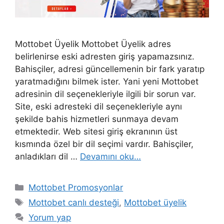
Mottobet Üyelik Mottobet Üyelik adres
belirlenirse eski adresten giriş yapamazsınız.
Bahisçiler, adresi güncellemenin bir fark yaratıp
yaratmadığını bilmek ister. Yani yeni Mottobet
adresinin dil seçenekleriyle ilgili bir sorun var.
Site, eski adresteki dil seçenekleriyle aynı
şekilde bahis hizmetleri sunmaya devam
etmektedir. Web sitesi giriş ekranının üst
kısmında özel bir dil seçimi vardır. Bahisçiler,
anladıkları dil …
Devamını oku…
Kategoriler
Mottobet Promosyonlar
Etiketler
Mottobet canlı desteği
,
Mottobet üyelik
Yorum yap