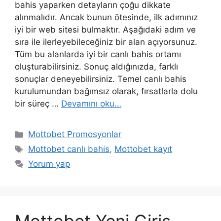
bahis yaparken detayların çoğu dikkate
alınmalıdır. Ancak bunun ötesinde, ilk adımınız
iyi bir web sitesi bulmaktır. Aşağıdaki adım ve
sıra ile ilerleyebileceğiniz bir alan açıyorsunuz.
Tüm bu alanlarda iyi bir canlı bahis ortamı
oluşturabilirsiniz. Sonuç aldığınızda, farklı
sonuçlar deneyebilirsiniz. Temel canlı bahis
kurulumundan bağımsız olarak, fırsatlarla dolu
bir süreç …
Devamını oku…
Kategoriler
Mottobet Promosyonlar
Etiketler
Mottobet canlı bahis
,
Mottobet kayıt
Yorum yap