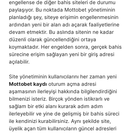
engellense de diğer bahis siteleri de durumu
paylaşıyor. Bu noktada Mottobet yönetiminin
planladığı şey, siteye erişimin engellenmesinin
ardından yeni bir alan adı açarak faaliyetlerine
devam etmektir. Bu aslında sitenin ne kadar
düzenli olarak güncellendiğini ortaya
koymaktadır. Her engelden sonra, gerçek bahis
sürecine erişim sağlayan yeni bir giriş adresi
açılabilir.
Site yönetiminin kullanıcılarını her zaman yeni
Mottobet kaydı
oturum açma adresi
aşamasının ilerleyişi hakkında bilgilendirdiğini
bilmenizi isteriz. Birçok yönden istikrarlı ve
sağlam bir etki alanı kurarak adım adım
ilerleyebilir ve yine de gelişmiş bir bahis süreci
ile kendinizi kurabilirsiniz. Aynı şekilde site,
üyelik açan tüm kullanıcıların güncel adresleri