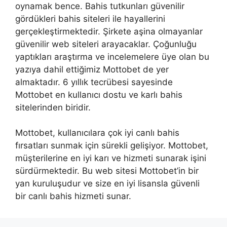
oynamak bence. Bahis tutkunları güvenilir
gördükleri bahis siteleri ile hayallerini
gerçekleştirmektedir. Şirkete aşina olmayanlar
güvenilir web siteleri arayacaklar. Çoğunluğu
yaptıkları araştırma ve incelemelere üye olan bu
yazıya dahil ettiğimiz Mottobet de yer
almaktadır. 6 yıllık tecrübesi sayesinde
Mottobet en kullanıcı dostu ve karlı bahis
sitelerinden biridir.
Mottobet, kullanıcılara çok iyi canlı bahis
fırsatları sunmak için sürekli gelişiyor. Mottobet,
müşterilerine en iyi karı ve hizmeti sunarak işini
sürdürmektedir. Bu web sitesi Mottobet’in bir
yan kuruluşudur ve size en iyi lisansla güvenli
bir canlı bahis hizmeti sunar.