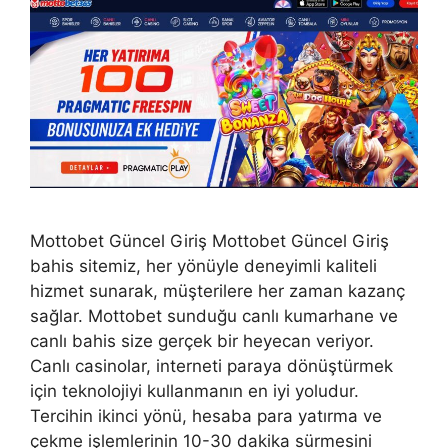
Mottobet Güncel Giriş Mottobet Güncel Giriş
bahis sitemiz, her yönüyle deneyimli kaliteli
hizmet sunarak, müşterilere her zaman kazanç
sağlar. Mottobet sunduğu canlı kumarhane ve
canlı bahis size gerçek bir heyecan veriyor.
Canlı casinolar, interneti paraya dönüştürmek
için teknolojiyi kullanmanın en iyi yoludur.
Tercihin ikinci yönü, hesaba para yatırma ve
çekme işlemlerinin 10-30 dakika sürmesini