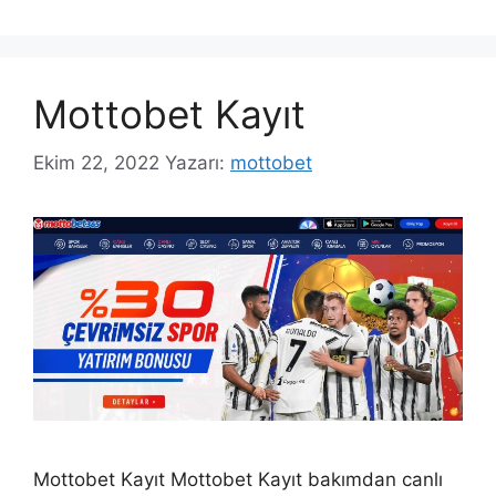
Mottobet Kayıt
Ekim 22, 2022
Yazarı:
mottobet
Mottobet Kayıt Mottobet Kayıt bakımdan canlı