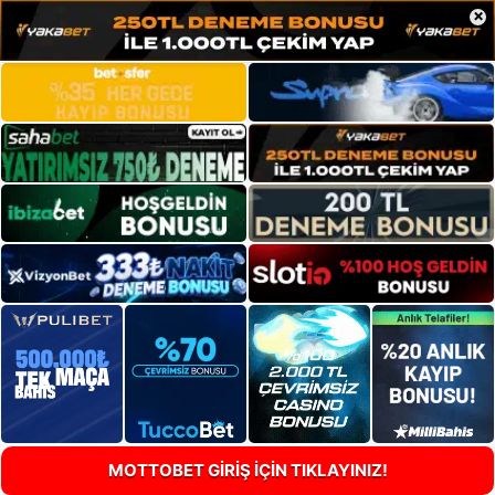
×
MOTTOBET GİRİŞ İÇİN TIKLAYINIZ!