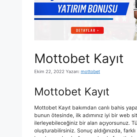
Mottobet Kayıt
Ekim 22, 2022
Yazarı:
mottobet
Mottobet Kayıt
Mottobet Kayıt bakımdan canlı bahis yapa
bunun ötesinde, ilk adımınız iyi bir web si
ilerleyebileceğiniz bir alan açıyorsunuz. T
oluşturabilirsiniz. Sonuç aldığınızda, farkl