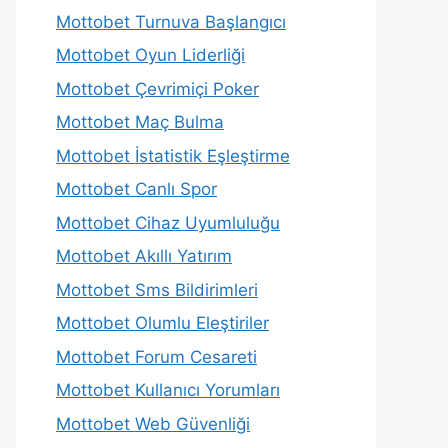
Mottobet Turnuva Başlangıcı
Mottobet Oyun Liderliği
Mottobet Çevrimiçi Poker
Mottobet Maç Bulma
Mottobet İstatistik Eşleştirme
Mottobet Canlı Spor
Mottobet Cihaz Uyumluluğu
Mottobet Akıllı Yatırım
Mottobet Sms Bildirimleri
Mottobet Olumlu Eleştiriler
Mottobet Forum Cesareti
Mottobet Kullanıcı Yorumları
Mottobet Web Güvenliği