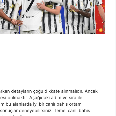
rken detayların çoğu dikkate alınmalıdır. Ancak
tesi bulmaktır. Aşağıdaki adım ve sıra ile
üm bu alanlarda iyi bir canlı bahis ortamı
ı sonuçlar deneyebilirsiniz. Temel canlı bahis