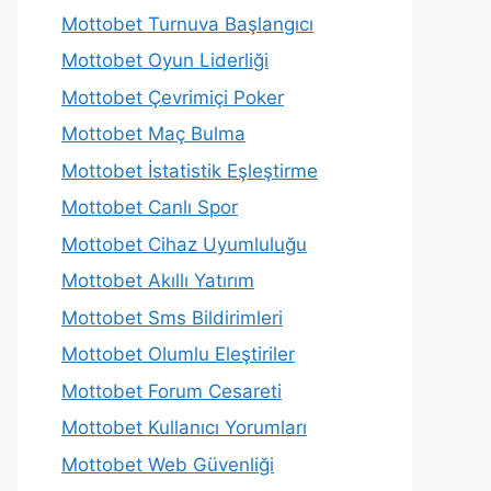
Mottobet Turnuva Başlangıcı
Mottobet Oyun Liderliği
Mottobet Çevrimiçi Poker
Mottobet Maç Bulma
Mottobet İstatistik Eşleştirme
Mottobet Canlı Spor
Mottobet Cihaz Uyumluluğu
Mottobet Akıllı Yatırım
Mottobet Sms Bildirimleri
Mottobet Olumlu Eleştiriler
Mottobet Forum Cesareti
Mottobet Kullanıcı Yorumları
Mottobet Web Güvenliği