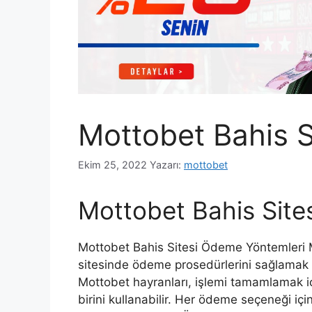
Mottobet Bahis S
Ekim 25, 2022
Yazarı:
mottobet
Mottobet Bahis Site
Mottobet Bahis Sitesi Ödeme Yöntemleri 
sitesinde ödeme prosedürlerini sağlamak 
Mottobet hayranları, işlemi tamamlamak 
birini kullanabilir. Her ödeme seçeneği iç