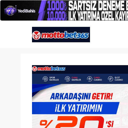
İçeriğe
atla