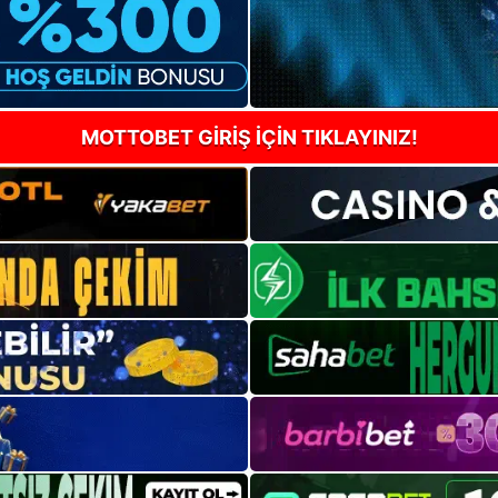
MOTTOBET GİRİŞ İÇİN TIKLAYINIZ!