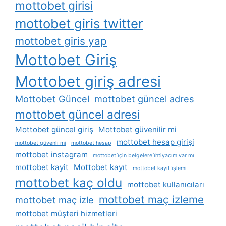
mottobet girisi
mottobet giris twitter
mottobet giris yap
Mottobet Giriş
Mottobet giriş adresi
Mottobet Güncel
mottobet güncel adres
mottobet güncel adresi
Mottobet güncel giriş
Mottobet güvenilir mi
mottobet hesap girişi
mottobet güvenli mi
mottobet hesap
mottobet instagram
mottobet i̇çin belgelere i̇htiyacım var mı
mottobet kayit
Mottobet kayıt
mottobet kayıt i̇şlemi
mottobet kaç oldu
mottobet kullanıcıları
mottobet maç izleme
mottobet maç izle
mottobet müşteri hizmetleri