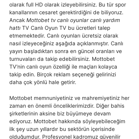
olarak full HD olarak izleyebilirsiniz. Bu tür spor
kanallarının cesaret gerektirdiğini de biliyoruz.
Ancak
Mottobet tv canlı oyunlar canlı yardım
hattı
TV Canlı Oyun TV bu ücretleri talep
etmemektedir. Canlı oyunları ücretsiz olarak
nasıl izleyeceğiniz aşağıda açıklanmıştır. Canlı
yayın başladıktan sonra en güncel oranları ve
turnuvaları da takip edebilirsiniz. Mottobet
TV’nin canlı oyun özelliği ile maçları kolayca
takip edin. Birçok reklam seçeneği gelirinizi
daha çok yönlü hale getirir.
Mottobet memnuniyetiniz ve mahremiyetiniz her
zaman en önemli önceliklerimizdir. Diğer bahis
şirketlerinin aksine biz büyümeye devam
ediyoruz. Mottobet hakkında söyleyebileceğim
ilk şey uzun yıllardır bu sektörün içerisinde
olduğumdur. Profesyonel kadromuz güvenilir