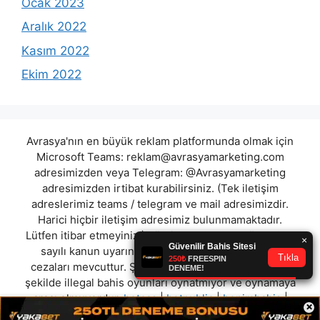
Ocak 2023
Aralık 2022
Kasım 2022
Ekim 2022
Avrasya'nın en büyük reklam platformunda olmak için
Microsoft Teams:
reklam@avrasyamarketing.com
adresimizden veya Telegram: @Avrasyamarketing
adresimizden irtibat kurabilirsiniz. (Tek iletişim
adreslerimiz teams / telegram ve mail adresimizdir.
Harici hiçbir iletişim adresimiz bulunmamaktadır.
Lütfen itibar etmeyiniz.) Türkiye yasalarına göre 7258
sayılı kanun uyarınca yasa dışı bahis oynamanın
cezaları mevcuttur. Şu an bulunduğunuz site hiç bir
şekilde illegal bahis oyunları oynatmıyor ve oynamaya
aracı olmuyordur.
betcas
|
betpublic
|
benimbahis
|
×
betsound
|
bettito
|
talisbet
|
milyonerbahis
|
betpark