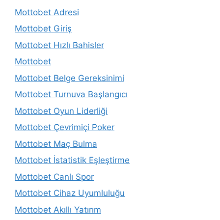
Mottobet Adresi
Mottobet Giriş
Mottobet Hızlı Bahisler
Mottobet
Mottobet Belge Gereksinimi
Mottobet Turnuva Başlangıcı
Mottobet Oyun Liderliği
Mottobet Çevrimiçi Poker
Mottobet Maç Bulma
Mottobet İstatistik Eşleştirme
Mottobet Canlı Spor
Mottobet Cihaz Uyumluluğu
Mottobet Akıllı Yatırım