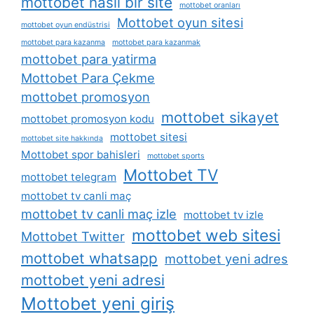
mottobet nasil bir site
mottobet oranları
Mottobet oyun sitesi
mottobet oyun endüstrisi
mottobet para kazanma
mottobet para kazanmak
mottobet para yatirma
Mottobet Para Çekme
mottobet promosyon
mottobet sikayet
mottobet promosyon kodu
mottobet sitesi
mottobet site hakkında
Mottobet spor bahisleri
mottobet sports
Mottobet TV
mottobet telegram
mottobet tv canli maç
mottobet tv canli maç izle
mottobet tv izle
mottobet web sitesi
Mottobet Twitter
mottobet whatsapp
mottobet yeni adres
mottobet yeni adresi
Mottobet yeni giriş