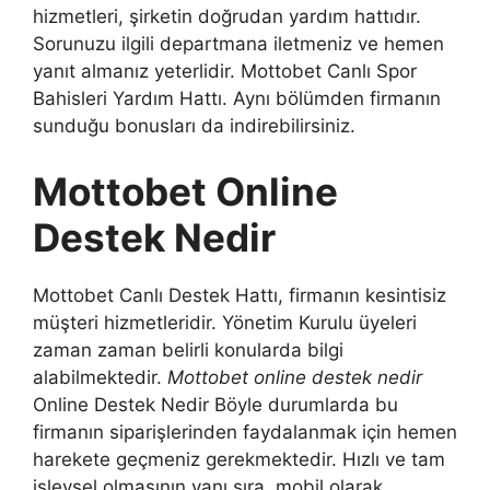
hizmetleri, şirketin doğrudan yardım hattıdır.
Sorunuzu ilgili departmana iletmeniz ve hemen
yanıt almanız yeterlidir. Mottobet Canlı Spor
Bahisleri Yardım Hattı. Aynı bölümden firmanın
sunduğu bonusları da indirebilirsiniz.
Mottobet Online
Destek Nedir
Mottobet Canlı Destek Hattı, firmanın kesintisiz
müşteri hizmetleridir. Yönetim Kurulu üyeleri
zaman zaman belirli konularda bilgi
alabilmektedir.
Mottobet online destek nedir
Online Destek Nedir Böyle durumlarda bu
firmanın siparişlerinden faydalanmak için hemen
harekete geçmeniz gerekmektedir. Hızlı ve tam
işlevsel olmasının yanı sıra, mobil olarak