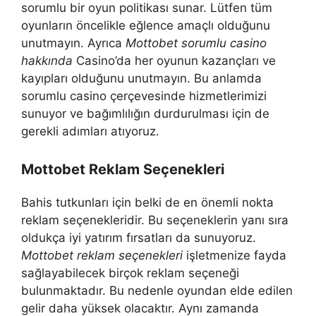
sorumlu bir oyun politikası sunar. Lütfen tüm
oyunların öncelikle eğlence amaçlı olduğunu
unutmayın. Ayrıca
Mottobet sorumlu casino
hakkında
Casino’da her oyunun kazançları ve
kayıpları olduğunu unutmayın. Bu anlamda
sorumlu casino çerçevesinde hizmetlerimizi
sunuyor ve bağımlılığın durdurulması için de
gerekli adımları atıyoruz.
Mottobet Reklam Seçenekleri
Bahis tutkunları için belki de en önemli nokta
reklam seçenekleridir. Bu seçeneklerin yanı sıra
oldukça iyi yatırım fırsatları da sunuyoruz.
Mottobet reklam seçenekleri
işletmenize fayda
sağlayabilecek birçok reklam seçeneği
bulunmaktadır. Bu nedenle oyundan elde edilen
gelir daha yüksek olacaktır. Aynı zamanda