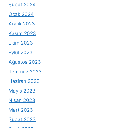
Şubat 2024
Ocak 2024
Aralık 2023
Kasım 2023
Ekim 2023
Eylül 2023
Ağustos 2023
Temmuz 2023
Haziran 2023
Mayıs 2023
Nisan 2023
Mart 2023
Şubat 2023