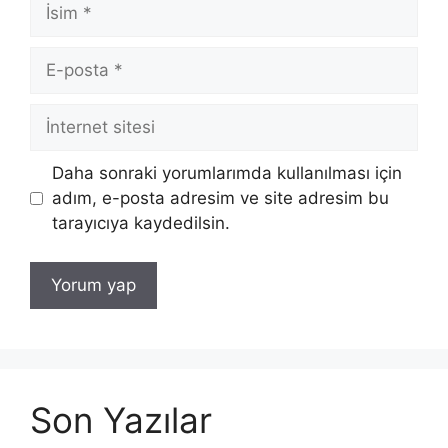
İsim
E-
posta
İnternet
sitesi
Daha sonraki yorumlarımda kullanılması için
adım, e-posta adresim ve site adresim bu
tarayıcıya kaydedilsin.
Son Yazılar