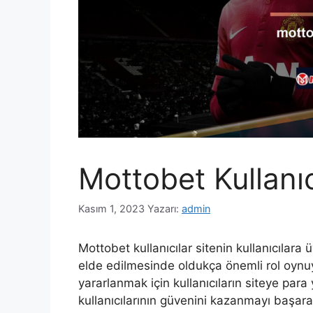
Mottobet Kullanıc
Kasım 1, 2023
Yazarı:
admin
Mottobet kullanıcılar sitenin kullanıcılara 
elde edilmesinde oldukça önemli rol oynu
yararlanmak için kullanıcıların siteye par
kullanıcılarının güvenini kazanmayı başara