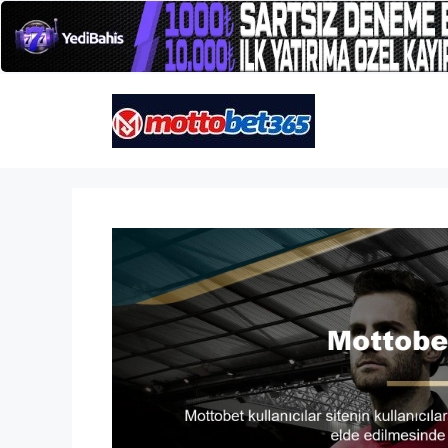
İçeriğe
atla