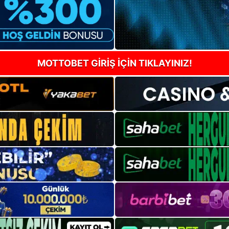
MOTTOBET GİRİŞ İÇİN TIKLAYINIZ!