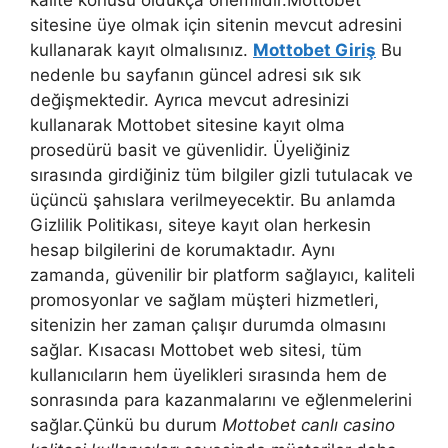
kalite konusu oldukça önemlidir.Mottobet
sitesine üye olmak için sitenin mevcut adresini
kullanarak kayıt olmalısınız.
Mottobet Giriş
Bu
nedenle bu sayfanın güncel adresi sık sık
değişmektedir. Ayrıca mevcut adresinizi
kullanarak Mottobet sitesine kayıt olma
prosedürü basit ve güvenlidir. Üyeliğiniz
sırasında girdiğiniz tüm bilgiler gizli tutulacak ve
üçüncü şahıslara verilmeyecektir. Bu anlamda
Gizlilik Politikası, siteye kayıt olan herkesin
hesap bilgilerini de korumaktadır. Aynı
zamanda, güvenilir bir platform sağlayıcı, kaliteli
promosyonlar ve sağlam müşteri hizmetleri,
sitenizin her zaman çalışır durumda olmasını
sağlar. Kısacası Mottobet web sitesi, tüm
kullanıcıların hem üyelikleri sırasında hem de
sonrasında para kazanmalarını ve eğlenmelerini
sağlar.Çünkü bu durum
Mottobet canlı casino