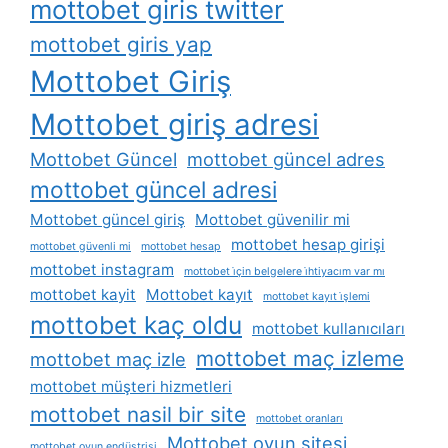
mottobet giris twitter
mottobet giris yap
Mottobet Giriş
Mottobet giriş adresi
Mottobet Güncel
mottobet güncel adres
mottobet güncel adresi
Mottobet güncel giriş
Mottobet güvenilir mi
mottobet hesap girişi
mottobet güvenli mi
mottobet hesap
mottobet instagram
mottobet i̇çin belgelere i̇htiyacım var mı
mottobet kayit
Mottobet kayıt
mottobet kayıt i̇şlemi
mottobet kaç oldu
mottobet kullanıcıları
mottobet maç izleme
mottobet maç izle
mottobet müşteri hizmetleri
mottobet nasil bir site
mottobet oranları
Mottobet oyun sitesi
mottobet oyun endüstrisi