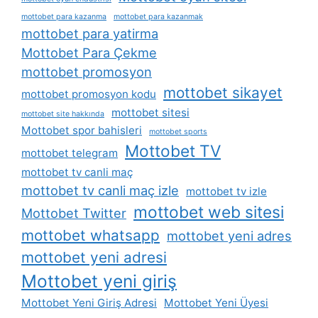
mottobet para kazanma
mottobet para kazanmak
mottobet para yatirma
Mottobet Para Çekme
mottobet promosyon
mottobet sikayet
mottobet promosyon kodu
mottobet sitesi
mottobet site hakkında
Mottobet spor bahisleri
mottobet sports
Mottobet TV
mottobet telegram
mottobet tv canli maç
mottobet tv canli maç izle
mottobet tv izle
mottobet web sitesi
Mottobet Twitter
mottobet whatsapp
mottobet yeni adres
mottobet yeni adresi
Mottobet yeni giriş
Mottobet Yeni Giriş Adresi
Mottobet Yeni Üyesi