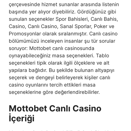
çerçevesinde hizmet sunanlar arasında listenin
başında yer alıyor diyebiliriz. Gördüğünüz gibi
sunulan seçenekler Spor Bahisleri, Canlı Bahis,
Casino, Canlı Casino, Sanal Sporlar, Poker ve
Promosyonlar olarak sıralanmıştır. Canlı casino
bölümümüzü inceleyen insanlar şu tür sorular
soruyor: Mottobet canlı casinosunda
oynayabileceğiniz masa seçenekleri. Tablo
seçenekleri tipik olarak ilgili ölçeklere ve alt
yapılara bağlıdır. Bu şekilde bulunan altyapıyı
seçerek ve dengeyi belirleyerek kişiler canlı
casino oyunlarını tercih ettikleri masa
seçeneklerine göre değerlendirebilirler.
Mottobet Canlı Casino
İçeriği