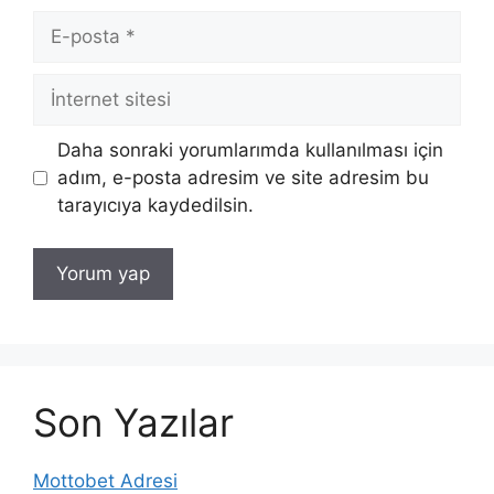
E-
posta
İnternet
sitesi
Daha sonraki yorumlarımda kullanılması için
adım, e-posta adresim ve site adresim bu
tarayıcıya kaydedilsin.
Son Yazılar
Mottobet Adresi