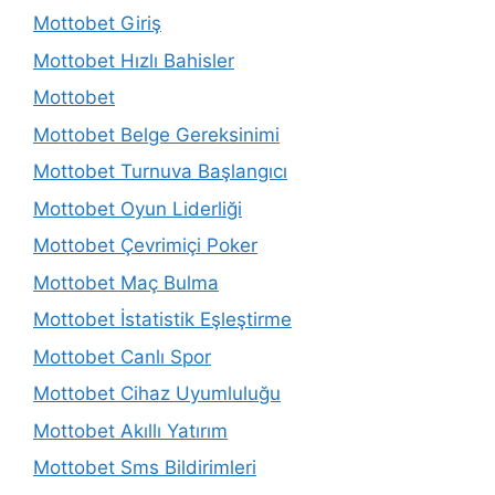
Mottobet Giriş
Mottobet Hızlı Bahisler
Mottobet
Mottobet Belge Gereksinimi
Mottobet Turnuva Başlangıcı
Mottobet Oyun Liderliği
Mottobet Çevrimiçi Poker
Mottobet Maç Bulma
Mottobet İstatistik Eşleştirme
Mottobet Canlı Spor
Mottobet Cihaz Uyumluluğu
Mottobet Akıllı Yatırım
Mottobet Sms Bildirimleri