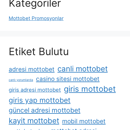
Kategoriler
Mottobet Promosyonlar
Etiket Bulutu
canli mottobet
adresi mottobet
casino sitesi mottobet
canlı yorumlarda
giris mottobet
giris adresi mottobet
giris yap mottobet
güncel adresi mottobet
kayit mottobet
mobil mottobet