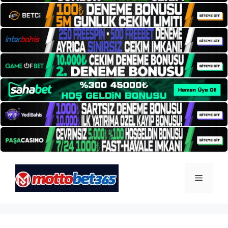
İçeriğe
atla
Menü