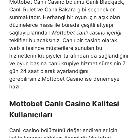
Mottobet Canlı Casino bölümü Canlı Blackjack,
Canlı Rulet ve Canlı Bakara gibi seçenekler
sunmaktadır. Herhangi bir oyun için açık olan
düzinelerce masa ile burada çeşitli altyapı
sağlayıcılarından
Mottobet canlı casino i̇çeriği
teklifler bulacaksınız. Canlı bir casino olarak
web sitesinde müşterilere sunulan bu
hizmetlerin krupiyeler tarafından da sağlandığını
ve oyun başına canlı krupiye hizmet süresinin 7
gün 24 saat olarak ayarlandığını
görebilirsiniz.Mottobet Casino ise denemeye
hazır.
Mottobet Canlı Casino Kalitesi
Kullanıcıları
Canlı casino bölümünü değerlendirenler için