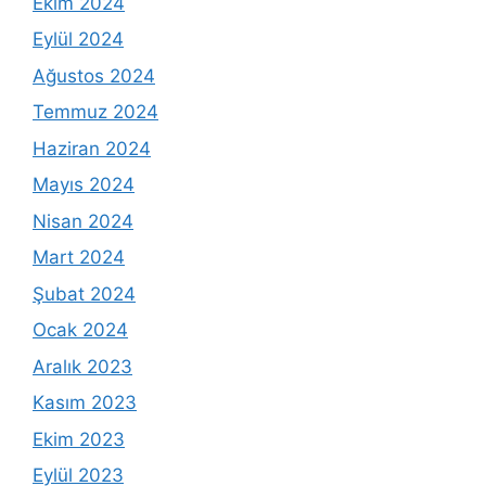
Ekim 2024
Eylül 2024
Ağustos 2024
Temmuz 2024
Haziran 2024
Mayıs 2024
Nisan 2024
Mart 2024
Şubat 2024
Ocak 2024
Aralık 2023
Kasım 2023
Ekim 2023
Eylül 2023