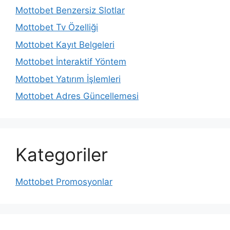
Mottobet Benzersiz Slotlar
Mottobet Tv Özelliği
Mottobet Kayıt Belgeleri
Mottobet İnteraktif Yöntem
Mottobet Yatırım İşlemleri
Mottobet Adres Güncellemesi
Kategoriler
Mottobet Promosyonlar