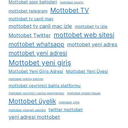
Mottobet spor bahisleri
mottobet sports
Mottobet TV
mottobet telegram
mottobet tv canli maç
mottobet tv canli maç izle
mottobet tv izle
mottobet web sitesi
Mottobet Twitter
mottobet whatsapp
mottobet yeni adres
mottobet yeni adresi
Mottobet yeni giriş
Mottobet Yeni Giriş Adresi
Mottobet Yeni Üyesi
mottobet çekiliş katılımı
mottobet çevrimiçi bahis platformu
mottobet çevrimiçi casino genişlemesi
mottobet üyeleri hesap
Mottobet üyelik
mottobet şifre
twitter mottobet
mottobet şikayeti sektörü
yeni adresi mottobet