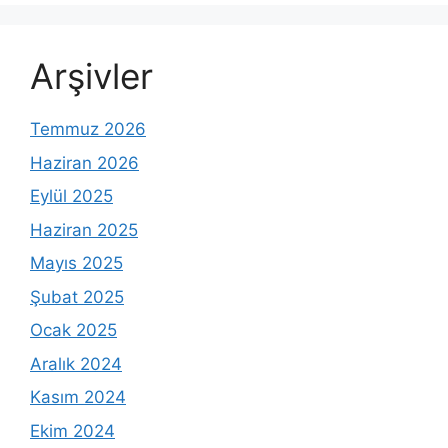
Arşivler
Temmuz 2026
Haziran 2026
Eylül 2025
Haziran 2025
Mayıs 2025
Şubat 2025
Ocak 2025
Aralık 2024
Kasım 2024
Ekim 2024