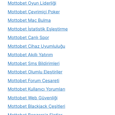
Mottobet Oyun Liderliği
Mottobet Çevrimiçi Poker
Mottobet Maç Bulma
Mottobet İstatistik Eşleştirme
Mottobet Canlı Spor
Mottobet Cihaz Uyumluluğu
Mottobet Akıllı Yatırım
Mottobet Sms Bildirimleri
Mottobet Olumlu Eleştiriler
Mottobet Forum Cesareti
Mottobet Kullanıcı Yorumları
Mottobet Web Güvenliği
Mottobet Blackjack Çeşitleri
Mottobet Benzersiz Slotlar