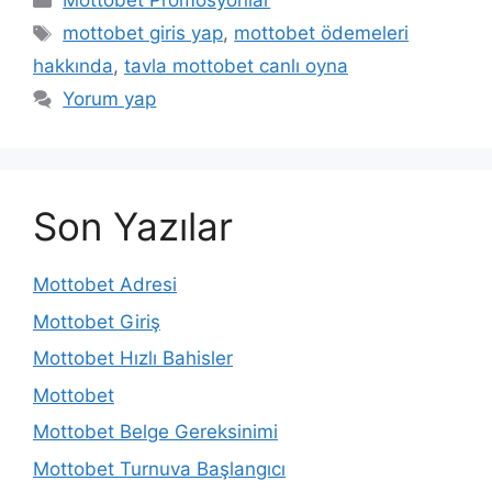
Mottobet Promosyonlar
Etiketler
mottobet giris yap
,
mottobet ödemeleri
hakkında
,
tavla mottobet canlı oyna
Yorum yap
Son Yazılar
Mottobet Adresi
Mottobet Giriş
Mottobet Hızlı Bahisler
Mottobet
Mottobet Belge Gereksinimi
Mottobet Turnuva Başlangıcı