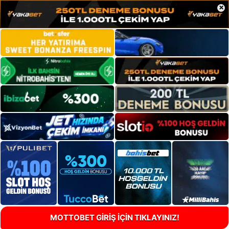
×
MOTTOBET GİRİŞ İÇİN TIKLAYINIZ!