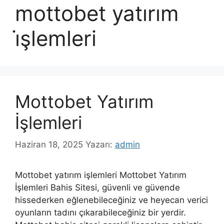
mottobet yatırım
i̇şlemleri
Mottobet Yatırım
İşlemleri
Haziran 18, 2025
Yazarı:
admin
Mottobet yatırım işlemleri Mottobet Yatırım
İşlemleri Bahis Sitesi, güvenli ve güvende
hissederken eğlenebileceğiniz ve heyecan verici
oyunların tadını çıkarabileceğiniz bir yerdir.