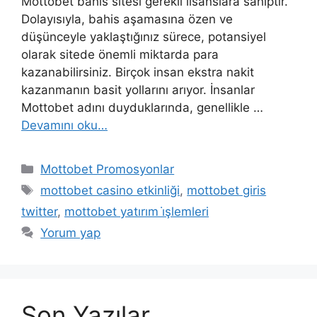
Mottobet bahis sitesi gerekli lisanslara sahiptir.
Dolayısıyla, bahis aşamasına özen ve
düşünceyle yaklaştığınız sürece, potansiyel
olarak sitede önemli miktarda para
kazanabilirsiniz. Birçok insan ekstra nakit
kazanmanın basit yollarını arıyor. İnsanlar
Mottobet adını duyduklarında, genellikle …
Devamını oku…
Kategoriler
Mottobet Promosyonlar
Etiketler
mottobet casino etkinliği
,
mottobet giris
twitter
,
mottobet yatırım i̇şlemleri
Yorum yap
Son Yazılar