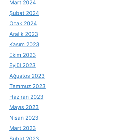
Mart 2024
Şubat 2024
Ocak 2024
Aralık 2023
Kasım 2023
Ekim 2023
Eylül 2023
Ağustos 2023
Temmuz 2023
Haziran 2023
Mayıs 2023
Nisan 2023
Mart 2023
Şubat 2023