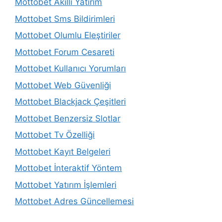
Mottobet Akıllı Yatırım
Mottobet Sms Bildirimleri
Mottobet Olumlu Eleştiriler
Mottobet Forum Cesareti
Mottobet Kullanıcı Yorumları
Mottobet Web Güvenliği
Mottobet Blackjack Çeşitleri
Mottobet Benzersiz Slotlar
Mottobet Tv Özelliği
Mottobet Kayıt Belgeleri
Mottobet İnteraktif Yöntem
Mottobet Yatırım İşlemleri
Mottobet Adres Güncellemesi