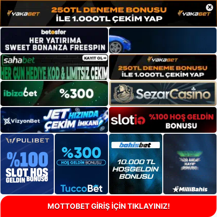
×
MOTTOBET GİRİŞ İÇİN TIKLAYINIZ!