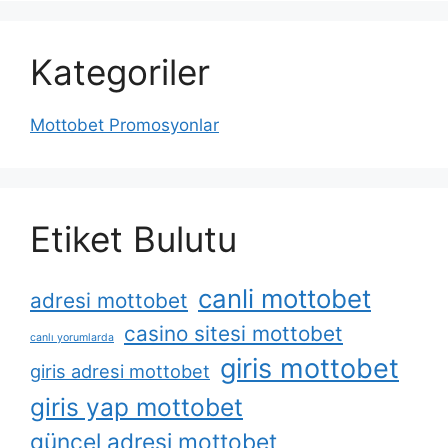
Kategoriler
Mottobet Promosyonlar
Etiket Bulutu
canli mottobet
adresi mottobet
casino sitesi mottobet
canlı yorumlarda
giris mottobet
giris adresi mottobet
giris yap mottobet
güncel adresi mottobet