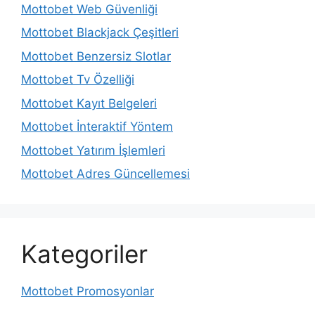
Mottobet Web Güvenliği
Mottobet Blackjack Çeşitleri
Mottobet Benzersiz Slotlar
Mottobet Tv Özelliği
Mottobet Kayıt Belgeleri
Mottobet İnteraktif Yöntem
Mottobet Yatırım İşlemleri
Mottobet Adres Güncellemesi
Kategoriler
Mottobet Promosyonlar