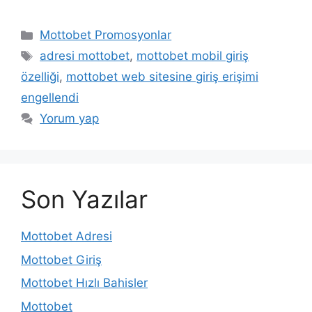
Kategoriler
Mottobet Promosyonlar
Etiketler
adresi mottobet
,
mottobet mobil giriş
özelliği
,
mottobet web sitesine giriş erişimi
engellendi
Yorum yap
Son Yazılar
Mottobet Adresi
Mottobet Giriş
Mottobet Hızlı Bahisler
Mottobet