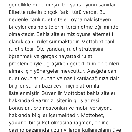
genellikle bunu meşru bir şans oyunu sanırlar.
Elbette ruletin birçok farklı türü vardır. Bu
nedenle canlı rulet siteleri oynamak isteyen
bireyler casino sitelerini tercih etme eğiliminde
olmaktadır. Bahis sitelerimiz oyuna alternatif
olarak canlı rulet sunmaktadır. Mottobet canlı
rulet sitesi. Öte yandan, rulet stratejisini
öğrenmek ve gerçek hayattaki rulet
problemleriyle uğraşırken gerekli tüm önlemleri
almak için yönergeler mevcuttur. Aşağıda canlı
rulet oyunları sunan ve nasıl katılacağınıza dair
bilgiler sunan bazı çevrimiçi platformlar
listelenmiştir. Güvenilir Mottobet bahis siteleri
hakkındaki yazımız, sitenin giriş adresi,
bonusları, promosyonları ve mobil versiyonu
hakkında bilgiler içermektedir. Mottobet,
yabancı bir şirket olmasına rağmen, online
casino pazarında uzun yıllardır kullanıcıların üye