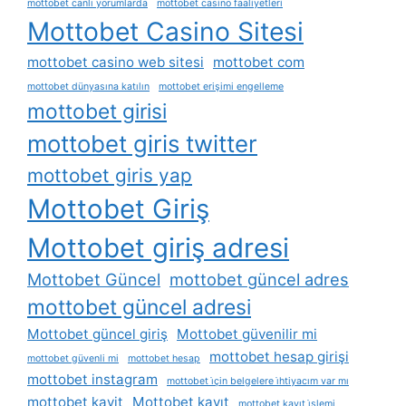
mottobet canlı yorumlarda
mottobet casino faaliyetleri
Mottobet Casino Sitesi
mottobet casino web sitesi
mottobet com
mottobet dünyasına katılın
mottobet erişimi engelleme
mottobet girisi
mottobet giris twitter
mottobet giris yap
Mottobet Giriş
Mottobet giriş adresi
Mottobet Güncel
mottobet güncel adres
mottobet güncel adresi
Mottobet güncel giriş
Mottobet güvenilir mi
mottobet hesap girişi
mottobet güvenli mi
mottobet hesap
mottobet instagram
mottobet i̇çin belgelere i̇htiyacım var mı
mottobet kayit
Mottobet kayıt
mottobet kayıt i̇şlemi