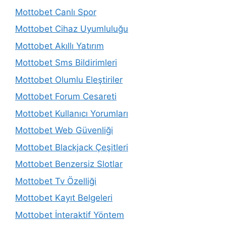
Mottobet Canlı Spor
Mottobet Cihaz Uyumluluğu
Mottobet Akıllı Yatırım
Mottobet Sms Bildirimleri
Mottobet Olumlu Eleştiriler
Mottobet Forum Cesareti
Mottobet Kullanıcı Yorumları
Mottobet Web Güvenliği
Mottobet Blackjack Çeşitleri
Mottobet Benzersiz Slotlar
Mottobet Tv Özelliği
Mottobet Kayıt Belgeleri
Mottobet İnteraktif Yöntem