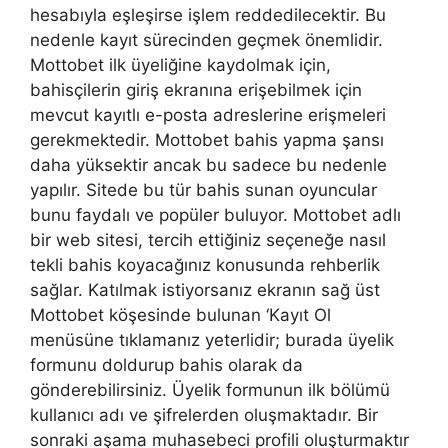
hesabıyla eşleşirse işlem reddedilecektir. Bu
nedenle kayıt sürecinden geçmek önemlidir.
Mottobet ilk üyeliğine kaydolmak için,
bahisçilerin giriş ekranına erişebilmek için
mevcut kayıtlı e-posta adreslerine erişmeleri
gerekmektedir. Mottobet bahis yapma şansı
daha yüksektir ancak bu sadece bu nedenle
yapılır. Sitede bu tür bahis sunan oyuncular
bunu faydalı ve popüler buluyor. Mottobet adlı
bir web sitesi, tercih ettiğiniz seçeneğe nasıl
tekli bahis koyacağınız konusunda rehberlik
sağlar. Katılmak istiyorsanız ekranın sağ üst
Mottobet köşesinde bulunan ‘Kayıt Ol
menüsüne tıklamanız yeterlidir; burada üyelik
formunu doldurup bahis olarak da
gönderebilirsiniz. Üyelik formunun ilk bölümü
kullanıcı adı ve şifrelerden oluşmaktadır. Bir
sonraki aşama muhasebeci profili oluşturmaktır