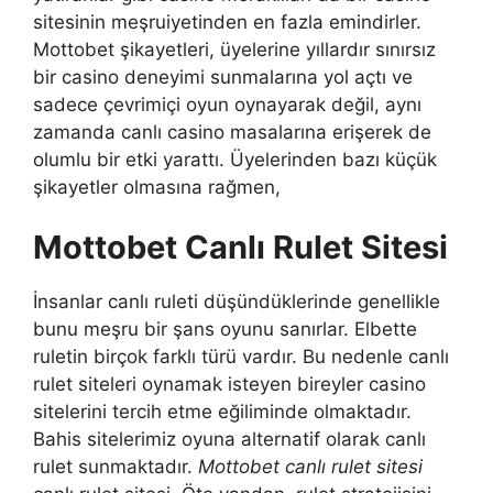
sitesinin meşruiyetinden en fazla emindirler.
Mottobet şikayetleri, üyelerine yıllardır sınırsız
bir casino deneyimi sunmalarına yol açtı ve
sadece çevrimiçi oyun oynayarak değil, aynı
zamanda canlı casino masalarına erişerek de
olumlu bir etki yarattı. Üyelerinden bazı küçük
şikayetler olmasına rağmen,
Mottobet Canlı Rulet Sitesi
İnsanlar canlı ruleti düşündüklerinde genellikle
bunu meşru bir şans oyunu sanırlar. Elbette
ruletin birçok farklı türü vardır. Bu nedenle canlı
rulet siteleri oynamak isteyen bireyler casino
sitelerini tercih etme eğiliminde olmaktadır.
Bahis sitelerimiz oyuna alternatif olarak canlı
rulet sunmaktadır.
Mottobet canlı rulet sitesi