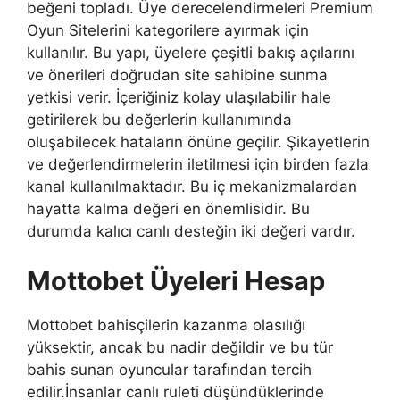
beğeni topladı. Üye derecelendirmeleri Premium
Oyun Sitelerini kategorilere ayırmak için
kullanılır. Bu yapı, üyelere çeşitli bakış açılarını
ve önerileri doğrudan site sahibine sunma
yetkisi verir. İçeriğiniz kolay ulaşılabilir hale
getirilerek bu değerlerin kullanımında
oluşabilecek hataların önüne geçilir. Şikayetlerin
ve değerlendirmelerin iletilmesi için birden fazla
kanal kullanılmaktadır. Bu iç mekanizmalardan
hayatta kalma değeri en önemlisidir. Bu
durumda kalıcı canlı desteğin iki değeri vardır.
Mottobet Üyeleri Hesap
Mottobet bahisçilerin kazanma olasılığı
yüksektir, ancak bu nadir değildir ve bu tür
bahis sunan oyuncular tarafından tercih
edilir.İnsanlar canlı ruleti düşündüklerinde