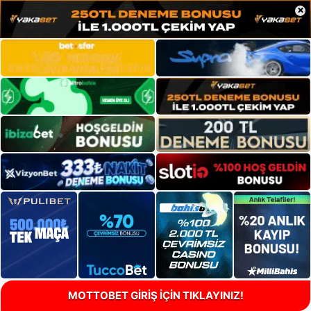
×
MOTTOBET GİRİŞ İÇİN TIKLAYINIZ!