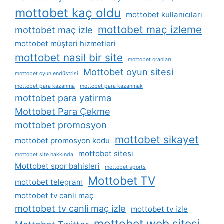
mottobet kaç oldu
mottobet kullanıcıları
mottobet maç izleme
mottobet maç izle
mottobet müşteri hizmetleri
mottobet nasil bir site
mottobet oranları
Mottobet oyun sitesi
mottobet oyun endüstrisi
mottobet para kazanma
mottobet para kazanmak
mottobet para yatirma
Mottobet Para Çekme
mottobet promosyon
mottobet sikayet
mottobet promosyon kodu
mottobet sitesi
mottobet site hakkında
Mottobet spor bahisleri
mottobet sports
Mottobet TV
mottobet telegram
mottobet tv canli maç
mottobet tv canli maç izle
mottobet tv izle
mottobet web sitesi