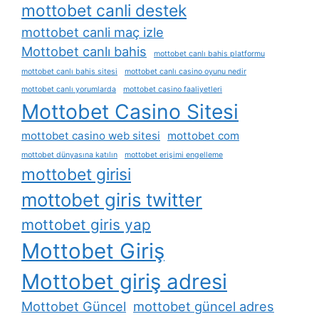
mottobet canli destek
mottobet canli maç izle
Mottobet canlı bahis
mottobet canlı bahis platformu
mottobet canlı bahis sitesi
mottobet canlı casino oyunu nedir
mottobet canlı yorumlarda
mottobet casino faaliyetleri
Mottobet Casino Sitesi
mottobet casino web sitesi
mottobet com
mottobet dünyasına katılın
mottobet erişimi engelleme
mottobet girisi
mottobet giris twitter
mottobet giris yap
Mottobet Giriş
Mottobet giriş adresi
Mottobet Güncel
mottobet güncel adres