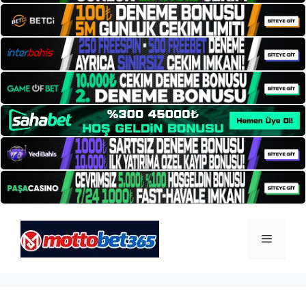
İçeriğe
atla
Menü