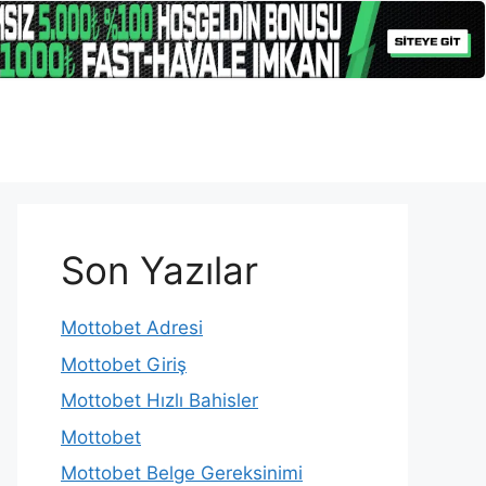
Son Yazılar
Mottobet Adresi
Mottobet Giriş
Mottobet Hızlı Bahisler
Mottobet
Mottobet Belge Gereksinimi