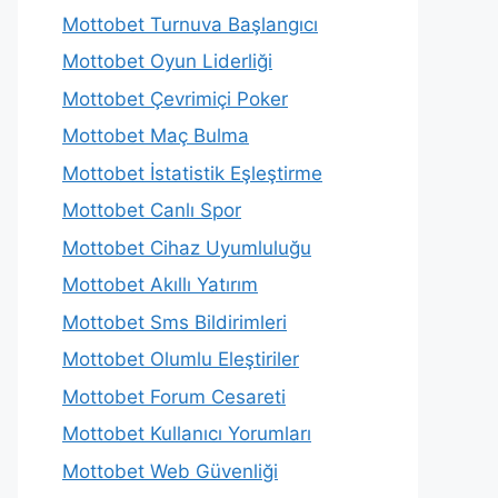
Mottobet Turnuva Başlangıcı
Mottobet Oyun Liderliği
Mottobet Çevrimiçi Poker
Mottobet Maç Bulma
Mottobet İstatistik Eşleştirme
Mottobet Canlı Spor
Mottobet Cihaz Uyumluluğu
Mottobet Akıllı Yatırım
Mottobet Sms Bildirimleri
Mottobet Olumlu Eleştiriler
Mottobet Forum Cesareti
Mottobet Kullanıcı Yorumları
Mottobet Web Güvenliği