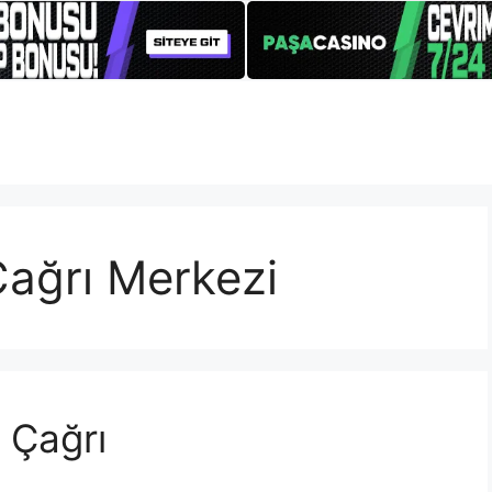
Çağrı Merkezi
 Çağrı