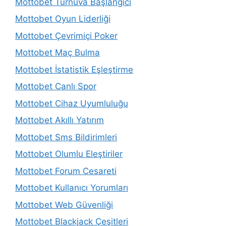
Mottobet Turnuva Başlangıcı
Mottobet Oyun Liderliği
Mottobet Çevrimiçi Poker
Mottobet Maç Bulma
Mottobet İstatistik Eşleştirme
Mottobet Canlı Spor
Mottobet Cihaz Uyumluluğu
Mottobet Akıllı Yatırım
Mottobet Sms Bildirimleri
Mottobet Olumlu Eleştiriler
Mottobet Forum Cesareti
Mottobet Kullanıcı Yorumları
Mottobet Web Güvenliği
Mottobet Blackjack Çeşitleri