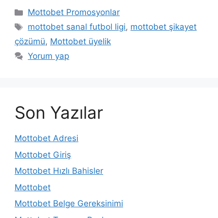
Kategoriler
Mottobet Promosyonlar
Etiketler
mottobet sanal futbol ligi
,
mottobet şikayet
çözümü
,
Mottobet üyelik
Yorum yap
Son Yazılar
Mottobet Adresi
Mottobet Giriş
Mottobet Hızlı Bahisler
Mottobet
Mottobet Belge Gereksinimi