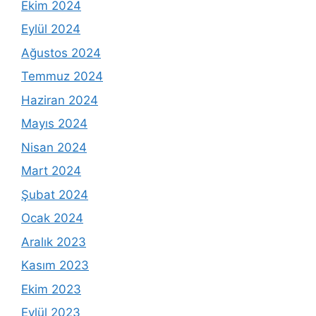
Ekim 2024
Eylül 2024
Ağustos 2024
Temmuz 2024
Haziran 2024
Mayıs 2024
Nisan 2024
Mart 2024
Şubat 2024
Ocak 2024
Aralık 2023
Kasım 2023
Ekim 2023
Eylül 2023