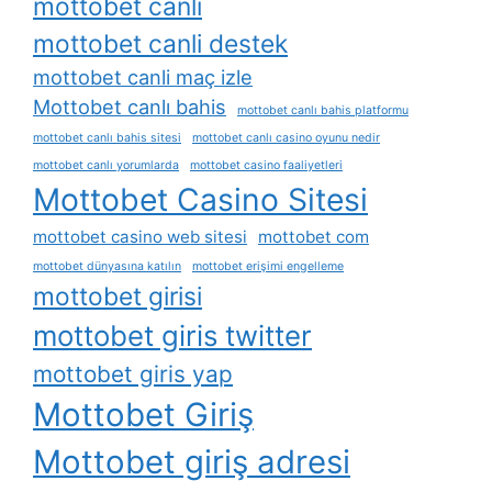
mottobet canli
mottobet canli destek
mottobet canli maç izle
Mottobet canlı bahis
mottobet canlı bahis platformu
mottobet canlı bahis sitesi
mottobet canlı casino oyunu nedir
mottobet canlı yorumlarda
mottobet casino faaliyetleri
Mottobet Casino Sitesi
mottobet casino web sitesi
mottobet com
mottobet dünyasına katılın
mottobet erişimi engelleme
mottobet girisi
mottobet giris twitter
mottobet giris yap
Mottobet Giriş
Mottobet giriş adresi