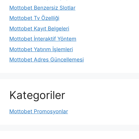
Mottobet Benzersiz Slotlar
Mottobet Tv Özelliği
Mottobet Kayıt Belgeleri
Mottobet İnteraktif Yöntem
Mottobet Yatırım İşlemleri
Mottobet Adres Güncellemesi
Kategoriler
Mottobet Promosyonlar