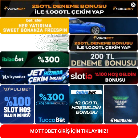
×
MOTTOBET GİRİŞ İÇİN TIKLAYINIZ!