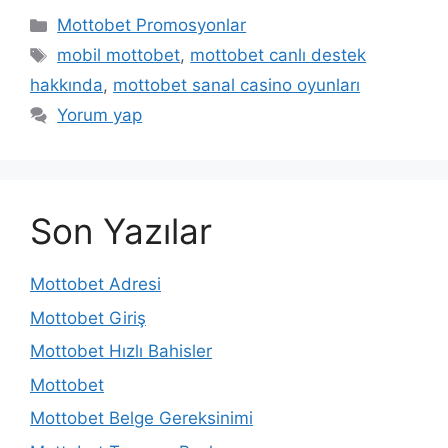
Kategoriler
Mottobet Promosyonlar
Etiketler
mobil mottobet
,
mottobet canlı destek
hakkında
,
mottobet sanal casino oyunları
Yorum yap
Son Yazılar
Mottobet Adresi
Mottobet Giriş
Mottobet Hızlı Bahisler
Mottobet
Mottobet Belge Gereksinimi