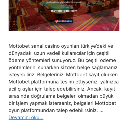
Mottobet sanal casino oyunları türkiye’deki ve
dünyadaki uzun vadeli kullanıcılar için çeşitli
ödeme yöntemleri sunuyoruz. Bu çeşitli ödeme
yöntemlerini sunarken sizden belge sağlamanızı
isteyebiliriz. Belgelerinizi Mottobet kayıt olurken
Mottobet platformuna teslim ettiyseniz, yalnızca
acil çıkışlar için talep edebilirsiniz. Ancak, kayıt
sırasında doğrulama belgeleri olmadan büyük
bir işlem yapmak isterseniz, belgeleri Mottobet
oyun platformundan talep edebilirsiniz. …
Devamını oku…