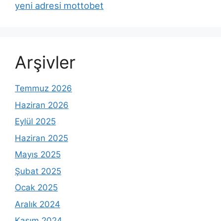
yeni adresi mottobet
Arşivler
Temmuz 2026
Haziran 2026
Eylül 2025
Haziran 2025
Mayıs 2025
Şubat 2025
Ocak 2025
Aralık 2024
Kasım 2024