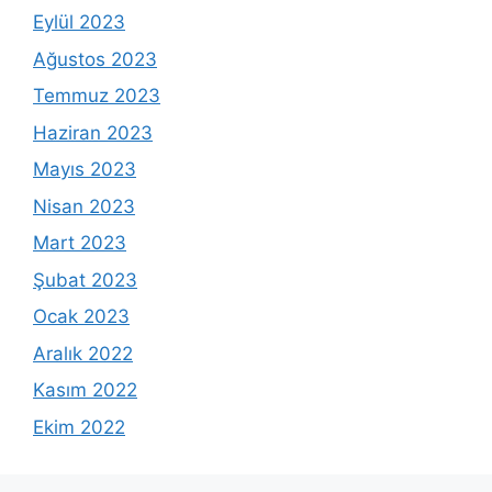
Eylül 2023
Ağustos 2023
Temmuz 2023
Haziran 2023
Mayıs 2023
Nisan 2023
Mart 2023
Şubat 2023
Ocak 2023
Aralık 2022
Kasım 2022
Ekim 2022