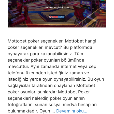
Mottobet poker seçenekleri Mottobet hangi
poker seçenekleri mevcut? Bu platformda
oynayarak para kazanabilirsiniz. Tüm
seçenekler poker oyunları bölümünde
mevcuttur. Aynı zamanda internet veya cep
telefonu üzerinden istediğiniz zaman ve
istediğiniz yerde oyun oynayabilirsiniz. Bu oyun
sağlayıcılar tarafından onaylanan Mottobet
poker oyunları şunlardır: Mottobet Poker
seçenekleri nelerdir, poker oyunlarının
fotoğraflarını sunan sosyal medya hesapları
bulunmaktadır. Oyun …
Devamını oku…