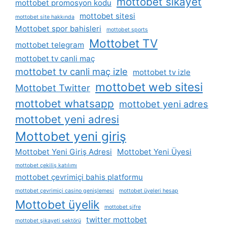
mottobet sikayet
mottobet promosyon kodu
mottobet sitesi
mottobet site hakkında
Mottobet spor bahisleri
mottobet sports
Mottobet TV
mottobet telegram
mottobet tv canli maç
mottobet tv canli maç izle
mottobet tv izle
mottobet web sitesi
Mottobet Twitter
mottobet whatsapp
mottobet yeni adres
mottobet yeni adresi
Mottobet yeni giriş
Mottobet Yeni Giriş Adresi
Mottobet Yeni Üyesi
mottobet çekiliş katılımı
mottobet çevrimiçi bahis platformu
mottobet çevrimiçi casino genişlemesi
mottobet üyeleri hesap
Mottobet üyelik
mottobet şifre
twitter mottobet
mottobet şikayeti sektörü