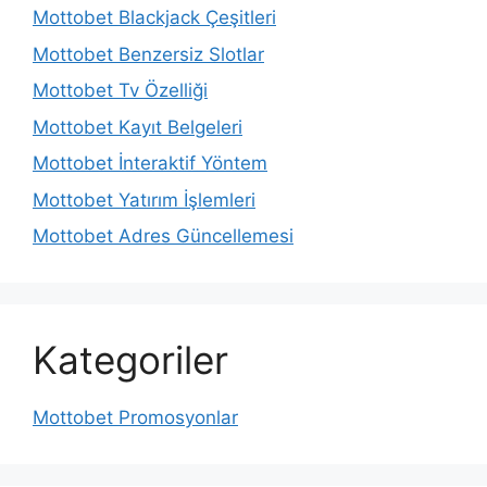
Mottobet Blackjack Çeşitleri
Mottobet Benzersiz Slotlar
Mottobet Tv Özelliği
Mottobet Kayıt Belgeleri
Mottobet İnteraktif Yöntem
Mottobet Yatırım İşlemleri
Mottobet Adres Güncellemesi
Kategoriler
Mottobet Promosyonlar