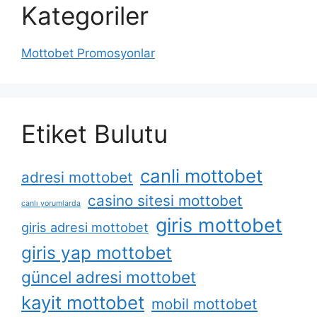
Kategoriler
Mottobet Promosyonlar
Etiket Bulutu
canli mottobet
adresi mottobet
casino sitesi mottobet
canlı yorumlarda
giris mottobet
giris adresi mottobet
giris yap mottobet
güncel adresi mottobet
kayit mottobet
mobil mottobet