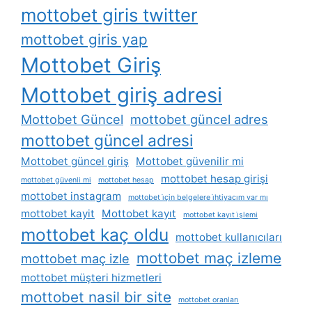
mottobet giris twitter
mottobet giris yap
Mottobet Giriş
Mottobet giriş adresi
Mottobet Güncel
mottobet güncel adres
mottobet güncel adresi
Mottobet güncel giriş
Mottobet güvenilir mi
mottobet hesap girişi
mottobet güvenli mi
mottobet hesap
mottobet instagram
mottobet i̇çin belgelere i̇htiyacım var mı
mottobet kayit
Mottobet kayıt
mottobet kayıt i̇şlemi
mottobet kaç oldu
mottobet kullanıcıları
mottobet maç izleme
mottobet maç izle
mottobet müşteri hizmetleri
mottobet nasil bir site
mottobet oranları