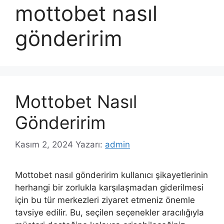
mottobet nasıl
gönderirim
Mottobet Nasıl
Gönderirim
Kasım 2, 2024
Yazarı:
admin
Mottobet nasıl gönderirim kullanıcı şikayetlerinin
herhangi bir zorlukla karşılaşmadan giderilmesi
için bu tür merkezleri ziyaret etmeniz önemle
tavsiye edilir. Bu, seçilen seçenekler aracılığıyla