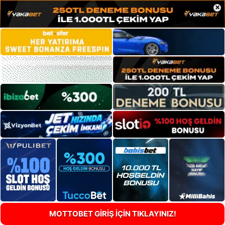
×
MOTTOBET GİRİŞ İÇİN TIKLAYINIZ!