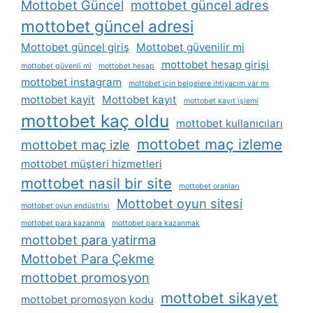
Mottobet Güncel
mottobet güncel adres
mottobet güncel adresi
Mottobet güncel giriş
Mottobet güvenilir mi
mottobet hesap girişi
mottobet güvenli mi
mottobet hesap
mottobet instagram
mottobet i̇çin belgelere i̇htiyacım var mı
mottobet kayit
Mottobet kayıt
mottobet kayıt i̇şlemi
mottobet kaç oldu
mottobet kullanıcıları
mottobet maç izleme
mottobet maç izle
mottobet müşteri hizmetleri
mottobet nasil bir site
mottobet oranları
Mottobet oyun sitesi
mottobet oyun endüstrisi
mottobet para kazanma
mottobet para kazanmak
mottobet para yatirma
Mottobet Para Çekme
mottobet promosyon
mottobet sikayet
mottobet promosyon kodu