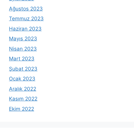
Ağustos 2023
Temmuz 2023
Haziran 2023
Mayıs 2023
Nisan 2023
Mart 2023
Şubat 2023
Ocak 2023
Aralık 2022
Kasım 2022
Ekim 2022