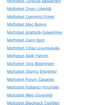
Mottobet Turnuva Başlangıcı
Mottobet Oyun Liderliği
Mottobet Çevrimiçi Poker
Mottobet Maç Bulma
Mottobet İstatistik Eşleştirme
Mottobet Canlı Spor
Mottobet Cihaz Uyumluluğu
Mottobet Akıllı Yatırım
Mottobet Sms Bildirimleri
Mottobet Olumlu Eleştiriler
Mottobet Forum Cesareti
Mottobet Kullanıcı Yorumları
Mottobet Web Güvenliği
Mottobet Blackjack Çeşitleri