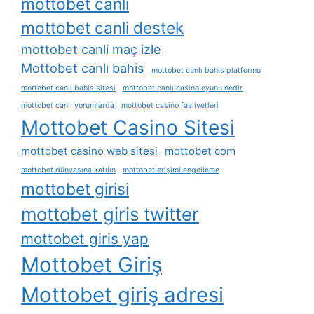
mottobet canli
mottobet canli destek
mottobet canli maç izle
Mottobet canlı bahis
mottobet canlı bahis platformu
mottobet canlı bahis sitesi
mottobet canlı casino oyunu nedir
mottobet canlı yorumlarda
mottobet casino faaliyetleri
Mottobet Casino Sitesi
mottobet casino web sitesi
mottobet com
mottobet dünyasına katılın
mottobet erişimi engelleme
mottobet girisi
mottobet giris twitter
mottobet giris yap
Mottobet Giriş
Mottobet giriş adresi