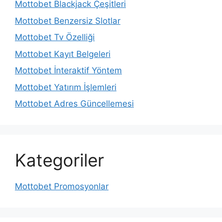
Mottobet Blackjack Çeşitleri
Mottobet Benzersiz Slotlar
Mottobet Tv Özelliği
Mottobet Kayıt Belgeleri
Mottobet İnteraktif Yöntem
Mottobet Yatırım İşlemleri
Mottobet Adres Güncellemesi
Kategoriler
Mottobet Promosyonlar