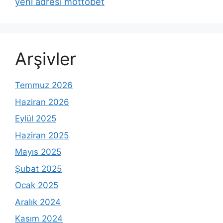
yeni adresi mottobet
Arşivler
Temmuz 2026
Haziran 2026
Eylül 2025
Haziran 2025
Mayıs 2025
Şubat 2025
Ocak 2025
Aralık 2024
Kasım 2024