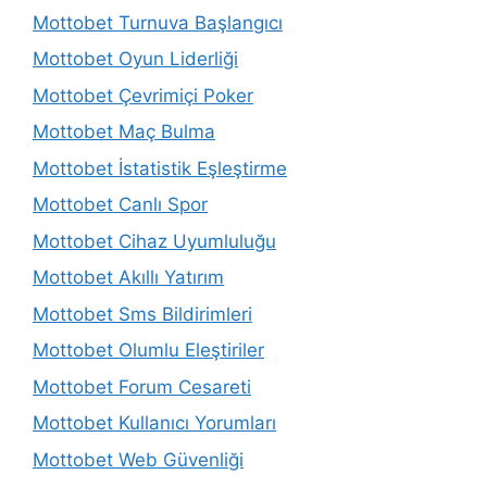
Mottobet Turnuva Başlangıcı
Mottobet Oyun Liderliği
Mottobet Çevrimiçi Poker
Mottobet Maç Bulma
Mottobet İstatistik Eşleştirme
Mottobet Canlı Spor
Mottobet Cihaz Uyumluluğu
Mottobet Akıllı Yatırım
Mottobet Sms Bildirimleri
Mottobet Olumlu Eleştiriler
Mottobet Forum Cesareti
Mottobet Kullanıcı Yorumları
Mottobet Web Güvenliği