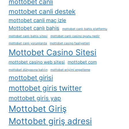
mottobet canli
mottobet canli destek
mottobet canli maç izle
Mottobet canlı bahis
mottobet canlı bahis platformu
mottobet canlı bahis sitesi
mottobet canlı casino oyunu nedir
mottobet canlı yorumlarda
mottobet casino faaliyetleri
Mottobet Casino Sitesi
mottobet casino web sitesi
mottobet com
mottobet dünyasına katılın
mottobet erişimi engelleme
mottobet girisi
mottobet giris twitter
mottobet giris yap
Mottobet Giriş
Mottobet giriş adresi