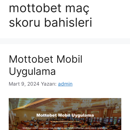
mottobet maç
skoru bahisleri
Mottobet Mobil
Uygulama
Mart 9, 2024
Yazarı:
admin