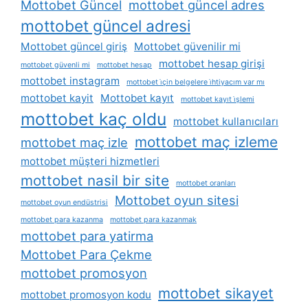
Mottobet Güncel
mottobet güncel adres
mottobet güncel adresi
Mottobet güncel giriş
Mottobet güvenilir mi
mottobet hesap girişi
mottobet güvenli mi
mottobet hesap
mottobet instagram
mottobet i̇çin belgelere i̇htiyacım var mı
mottobet kayit
Mottobet kayıt
mottobet kayıt i̇şlemi
mottobet kaç oldu
mottobet kullanıcıları
mottobet maç izleme
mottobet maç izle
mottobet müşteri hizmetleri
mottobet nasil bir site
mottobet oranları
Mottobet oyun sitesi
mottobet oyun endüstrisi
mottobet para kazanma
mottobet para kazanmak
mottobet para yatirma
Mottobet Para Çekme
mottobet promosyon
mottobet sikayet
mottobet promosyon kodu