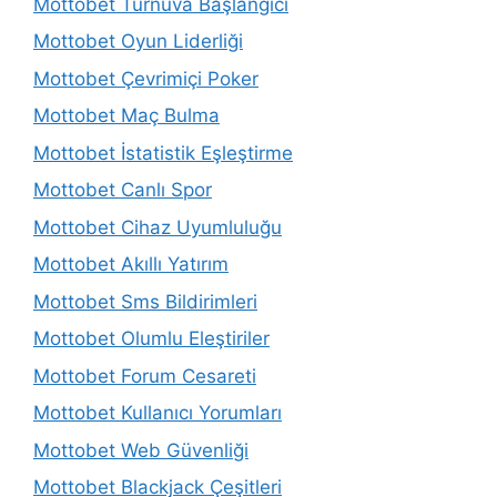
Mottobet Turnuva Başlangıcı
Mottobet Oyun Liderliği
Mottobet Çevrimiçi Poker
Mottobet Maç Bulma
Mottobet İstatistik Eşleştirme
Mottobet Canlı Spor
Mottobet Cihaz Uyumluluğu
Mottobet Akıllı Yatırım
Mottobet Sms Bildirimleri
Mottobet Olumlu Eleştiriler
Mottobet Forum Cesareti
Mottobet Kullanıcı Yorumları
Mottobet Web Güvenliği
Mottobet Blackjack Çeşitleri