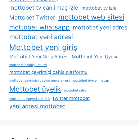
mottobet tv canli maç izle
mottobet tv izle
mottobet web sitesi
Mottobet Twitter
mottobet whatsapp
mottobet yeni adres
mottobet yeni adresi
Mottobet yeni giriş
Mottobet Yeni Giriş Adresi
Mottobet Yeni Üyesi
mottobet çekiliş katılımı
mottobet çevrimiçi bahis platformu
mottobet çevrimiçi casino genişlemesi
mottobet üyeleri hesap
Mottobet üyelik
mottobet şifre
twitter mottobet
mottobet şikayeti sektörü
yeni adresi mottobet