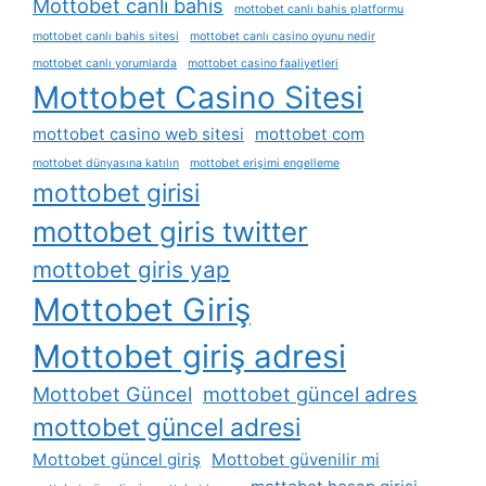
Mottobet canlı bahis
mottobet canlı bahis platformu
mottobet canlı bahis sitesi
mottobet canlı casino oyunu nedir
mottobet canlı yorumlarda
mottobet casino faaliyetleri
Mottobet Casino Sitesi
mottobet casino web sitesi
mottobet com
mottobet dünyasına katılın
mottobet erişimi engelleme
mottobet girisi
mottobet giris twitter
mottobet giris yap
Mottobet Giriş
Mottobet giriş adresi
Mottobet Güncel
mottobet güncel adres
mottobet güncel adresi
Mottobet güncel giriş
Mottobet güvenilir mi