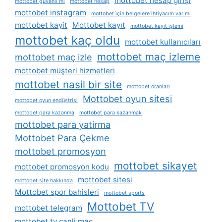
mottobet hesap girişi
mottobet güvenli mi
mottobet hesap
mottobet instagram
mottobet i̇çin belgelere i̇htiyacım var mı
mottobet kayit
Mottobet kayıt
mottobet kayıt i̇şlemi
mottobet kaç oldu
mottobet kullanıcıları
mottobet maç izleme
mottobet maç izle
mottobet müşteri hizmetleri
mottobet nasil bir site
mottobet oranları
Mottobet oyun sitesi
mottobet oyun endüstrisi
mottobet para kazanma
mottobet para kazanmak
mottobet para yatirma
Mottobet Para Çekme
mottobet promosyon
mottobet sikayet
mottobet promosyon kodu
mottobet sitesi
mottobet site hakkında
Mottobet spor bahisleri
mottobet sports
Mottobet TV
mottobet telegram
mottobet tv canli maç