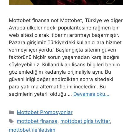
Mottobet finansa not Mottobet, Türkiye ve diğer
Avrupa ülkelerindeki popülaritesine rağmen bir
web sitesi olarak itibarını artırmayı başarmıştır.
Pazara girişimiz Türkiye’deki kullanıcılara hizmet
vermeyi içeriyordu.’ Başlangıçta sitenin güven
faktörünü hiçbir sorun yaşamadan karşıladığını
söyleyebiliriz. Kullandıkları lisans bilgileri benim
gözlemlediğim kadarıyla orijinaliyle aynı. Bu
güvenilirliği değerlendirdikten sonra sitedeki
para yatırma alternatiflerini inceledim. Bu
seçimlerin yeterli olduğu …
Devamını oku…
Kategoriler
Mottobet Promosyonlar
Etiketler
mottobet finansa
,
mottobet giris twitter
,
mottobet i̇le i̇letişim