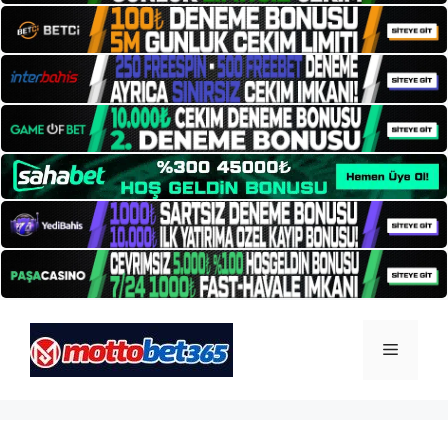
İçeriğe
atla
Menü