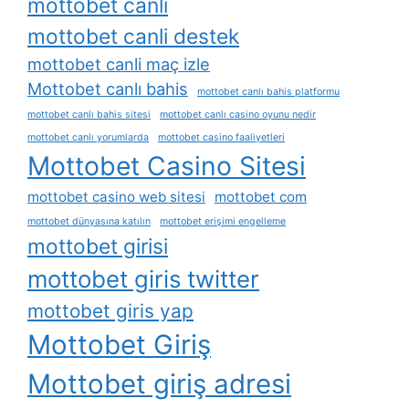
mottobet canli
mottobet canli destek
mottobet canli maç izle
Mottobet canlı bahis
mottobet canlı bahis platformu
mottobet canlı bahis sitesi
mottobet canlı casino oyunu nedir
mottobet canlı yorumlarda
mottobet casino faaliyetleri
Mottobet Casino Sitesi
mottobet casino web sitesi
mottobet com
mottobet dünyasına katılın
mottobet erişimi engelleme
mottobet girisi
mottobet giris twitter
mottobet giris yap
Mottobet Giriş
Mottobet giriş adresi