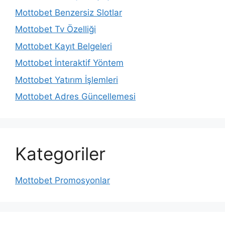
Mottobet Benzersiz Slotlar
Mottobet Tv Özelliği
Mottobet Kayıt Belgeleri
Mottobet İnteraktif Yöntem
Mottobet Yatırım İşlemleri
Mottobet Adres Güncellemesi
Kategoriler
Mottobet Promosyonlar