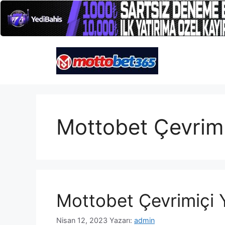
İçeriğe
atla
Mottobet Çevrim
Mottobet Çevrimiçi 
Nisan 12, 2023
Yazarı:
admin