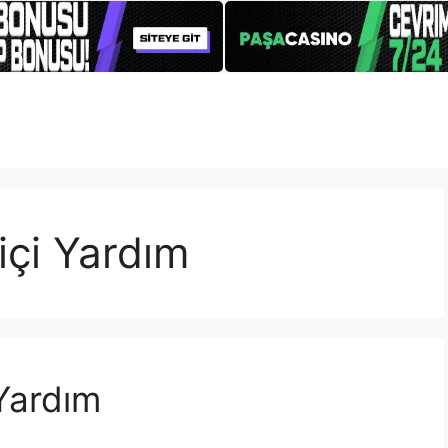
içi Yardım
Yardım