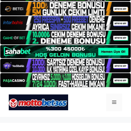
İçeriğe
atla
Menü