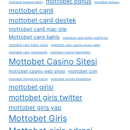
mottobet bonus
mottobet bedava bahis
mottobet bonusu
mottobet canli
mottobet canli destek
mottobet canli maç izle
Mottobet canlı bahis
mottobet canlı bahis platformu
mottobet canlı bahis sitesi
mottobet canlı casino oyunu nedir
mottobet canlı yorumlarda
mottobet casino faaliyetleri
Mottobet Casino Sitesi
mottobet casino web sitesi
mottobet com
mottobet dünyasına katılın
mottobet erişimi engelleme
mottobet girisi
mottobet giris twitter
mottobet giris yap
Mottobet Giriş