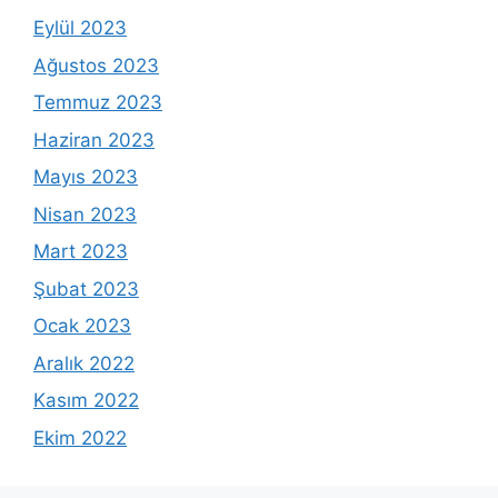
Eylül 2023
Ağustos 2023
Temmuz 2023
Haziran 2023
Mayıs 2023
Nisan 2023
Mart 2023
Şubat 2023
Ocak 2023
Aralık 2022
Kasım 2022
Ekim 2022