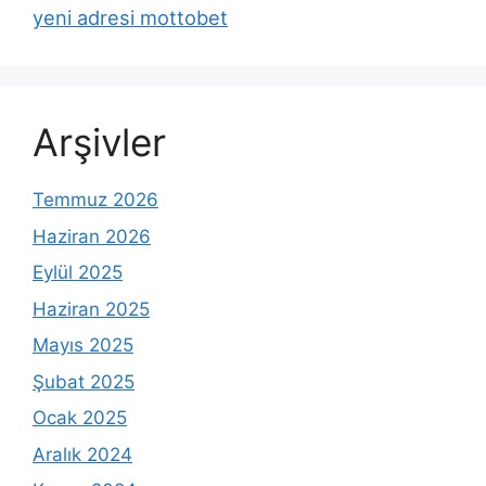
yeni adresi mottobet
Arşivler
Temmuz 2026
Haziran 2026
Eylül 2025
Haziran 2025
Mayıs 2025
Şubat 2025
Ocak 2025
Aralık 2024