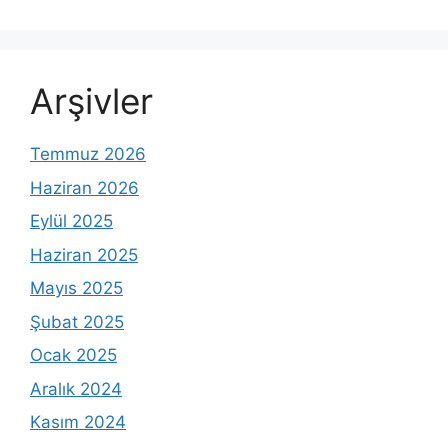
Arşivler
Temmuz 2026
Haziran 2026
Eylül 2025
Haziran 2025
Mayıs 2025
Şubat 2025
Ocak 2025
Aralık 2024
Kasım 2024