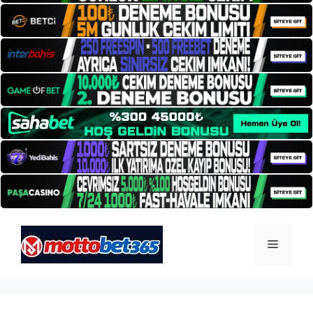
İçeriğe
atla
Menü