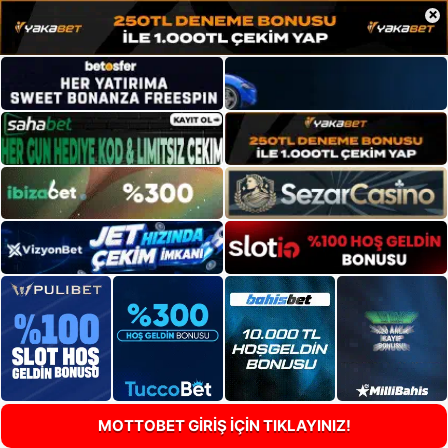
×
MOTTOBET GİRİŞ İÇİN TIKLAYINIZ!