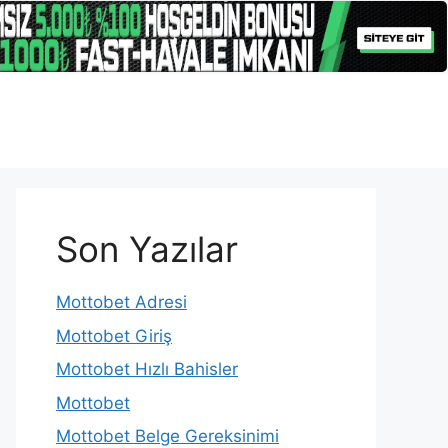
Son Yazılar
Mottobet Adresi
Mottobet Giriş
Mottobet Hızlı Bahisler
Mottobet
Mottobet Belge Gereksinimi