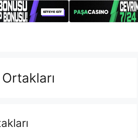
Ortakları
akları