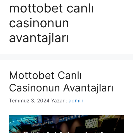
mottobet canlı
casinonun
avantajları
Mottobet Canlı
Casinonun Avantajları
Temmuz 3, 2024
Yazarı:
admin