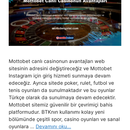
Mottobet canlı casinonun avantajları web
sitesinin adresini değiştireceğiz ve Mottobet
Instagram için giriş hizmeti sunmaya devam
edeceğiz. Ayrıca sitede poker, rulet, futbol ve
tenis oyunları da sunulmaktadır ve bu oyunlar
Türkçe olarak da sunulmaya devam edecektir.
Mottobet sitemiz güvenilir bir çevrimiçi bahis
platformudur. BTKnın kullanımı kolay yeni
bölümünde çeşitli spor, casino oyunları ve sanal
oyunlara …
Devamını oku…