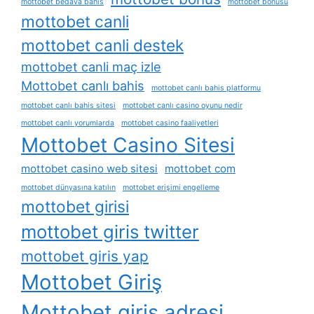
mottobet bedava bahis
mottobet bonusu
mottobet canli
mottobet canli destek
mottobet canli maç izle
Mottobet canlı bahis
mottobet canlı bahis platformu
mottobet canlı bahis sitesi
mottobet canlı casino oyunu nedir
mottobet canlı yorumlarda
mottobet casino faaliyetleri
Mottobet Casino Sitesi
mottobet casino web sitesi
mottobet com
mottobet dünyasına katılın
mottobet erişimi engelleme
mottobet girisi
mottobet giris twitter
mottobet giris yap
Mottobet Giriş
Mottobet giriş adresi