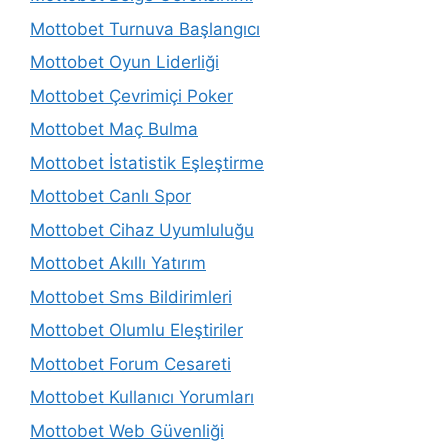
Mottobet Turnuva Başlangıcı
Mottobet Oyun Liderliği
Mottobet Çevrimiçi Poker
Mottobet Maç Bulma
Mottobet İstatistik Eşleştirme
Mottobet Canlı Spor
Mottobet Cihaz Uyumluluğu
Mottobet Akıllı Yatırım
Mottobet Sms Bildirimleri
Mottobet Olumlu Eleştiriler
Mottobet Forum Cesareti
Mottobet Kullanıcı Yorumları
Mottobet Web Güvenliği