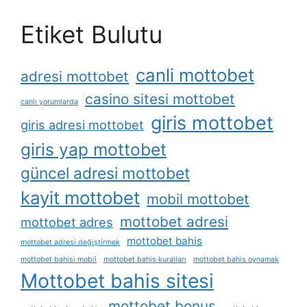
Etiket Bulutu
canli mottobet
adresi mottobet
casino sitesi mottobet
canlı yorumlarda
giris mottobet
giris adresi mottobet
giris yap mottobet
güncel adresi mottobet
kayit mottobet
mobil mottobet
mottobet adresi
mottobet adres
mottobet bahis
mottobet adresi değiştirmek
mottobet bahisi mobil
mottobet bahis kuralları
mottobet bahis oynamak
Mottobet bahis sitesi
mottobet bonus