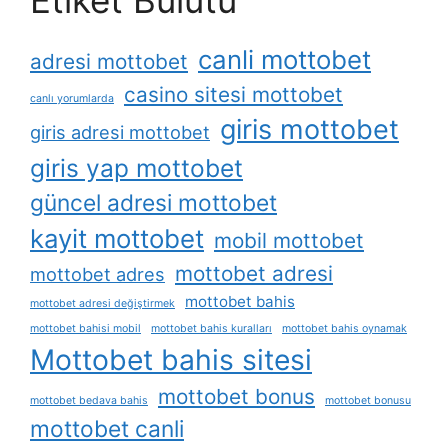
Etiket Bulutu
canli mottobet
adresi mottobet
casino sitesi mottobet
canlı yorumlarda
giris mottobet
giris adresi mottobet
giris yap mottobet
güncel adresi mottobet
kayit mottobet
mobil mottobet
mottobet adresi
mottobet adres
mottobet bahis
mottobet adresi değiştirmek
mottobet bahisi mobil
mottobet bahis kuralları
mottobet bahis oynamak
Mottobet bahis sitesi
mottobet bonus
mottobet bedava bahis
mottobet bonusu
mottobet canli