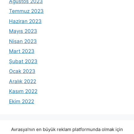
Ağustos 2023
Temmuz 2023
Haziran 2023
Mayıs 2023
Nisan 2023
Mart 2023
Şubat 2023
Ocak 2023
Aralık 2022
Kasım 2022
Ekim 2022
Avrasya'nın en büyük reklam platformunda olmak için