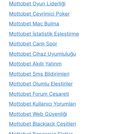
Mottobet Oyun Liderliği
Mottobet Çevrimiçi Poker
Mottobet Maç Bulma
Mottobet İstatistik Eşleştirme
Mottobet Canlı Spor
Mottobet Cihaz Uyumluluğu
Mottobet Akıllı Yatırım
Mottobet Sms Bildirimleri
Mottobet Olumlu Eleştiriler
Mottobet Forum Cesareti
Mottobet Kullanıcı Yorumları
Mottobet Web Güvenliği
Mottobet Blackjack Çeşitleri
Mottobet Benzersiz Slotlar