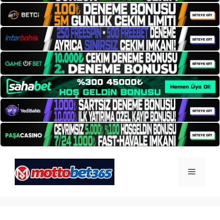
İçeriğe
atla
Menü