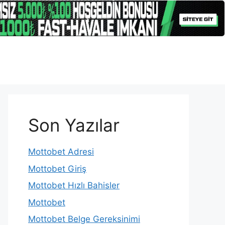
Son Yazılar
Mottobet Adresi
Mottobet Giriş
Mottobet Hızlı Bahisler
Mottobet
Mottobet Belge Gereksinimi