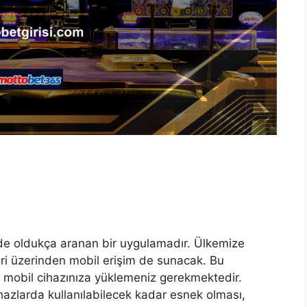
e oldukça aranan bir uygulamadır. Ülkemize
eri üzerinden mobil erişim de sunacak. Bu
obil cihazınıza yüklemeniz gerekmektedir.
zlarda kullanılabilecek kadar esnek olması,