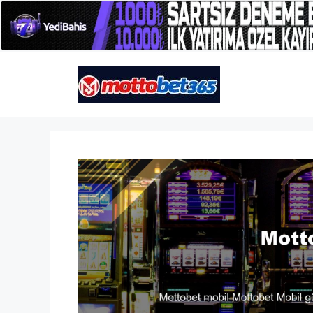
İçeriğe
atla