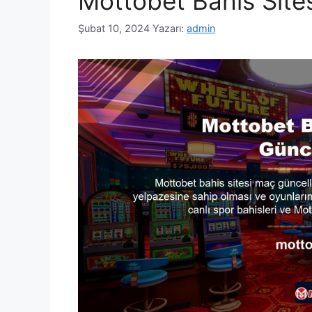
Mottobet Bahis Site
Şubat 10, 2024
Yazarı:
admin