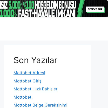
Son Yazılar
Mottobet Adresi
Mottobet Giriş
Mottobet Hızlı Bahisler
Mottobet
Mottobet Belge Gereksinimi