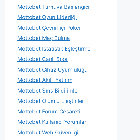
Mottobet Turnuva Başlangıcı
Mottobet Oyun Liderliği
Mottobet Çevrimiçi Poker
Mottobet Maç Bulma
Mottobet İstatistik Eşleştirme
Mottobet Canlı Spor
Mottobet Cihaz Uyumluluğu
Mottobet Akıllı Yatırım
Mottobet Sms Bildirimleri
Mottobet Olumlu Eleştiriler
Mottobet Forum Cesareti
Mottobet Kullanıcı Yorumları
Mottobet Web Güvenliği