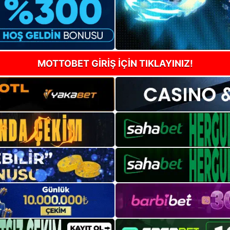
MOTTOBET GİRİŞ İÇİN TIKLAYINIZ!