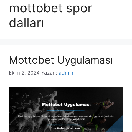
mottobet spor
dalları
Mottobet Uygulaması
Ekim 2, 2024
Yazarı:
admin