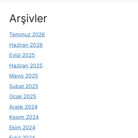
Arşivler
Temmuz 2026
Haziran 2026
Eylül 2025
Haziran 2025
Mayıs 2025
Şubat 2025
Ocak 2025
Aralık 2024
Kasım 2024
Ekim 2024
Eylül 2024