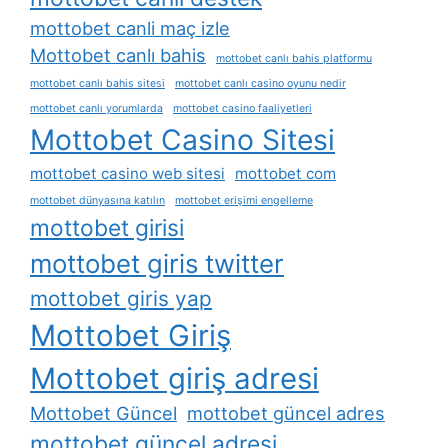
mottobet canli maç izle
Mottobet canlı bahis
mottobet canlı bahis platformu
mottobet canlı bahis sitesi
mottobet canlı casino oyunu nedir
mottobet canlı yorumlarda
mottobet casino faaliyetleri
Mottobet Casino Sitesi
mottobet casino web sitesi
mottobet com
mottobet dünyasına katılın
mottobet erişimi engelleme
mottobet girisi
mottobet giris twitter
mottobet giris yap
Mottobet Giriş
Mottobet giriş adresi
Mottobet Güncel
mottobet güncel adres
mottobet güncel adresi