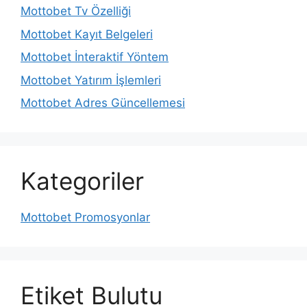
Mottobet Tv Özelliği
Mottobet Kayıt Belgeleri
Mottobet İnteraktif Yöntem
Mottobet Yatırım İşlemleri
Mottobet Adres Güncellemesi
Kategoriler
Mottobet Promosyonlar
Etiket Bulutu