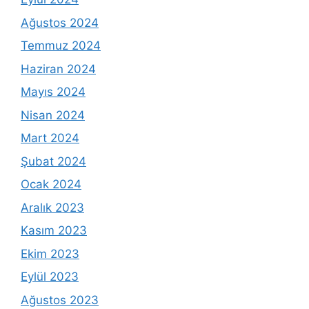
Ağustos 2024
Temmuz 2024
Haziran 2024
Mayıs 2024
Nisan 2024
Mart 2024
Şubat 2024
Ocak 2024
Aralık 2023
Kasım 2023
Ekim 2023
Eylül 2023
Ağustos 2023