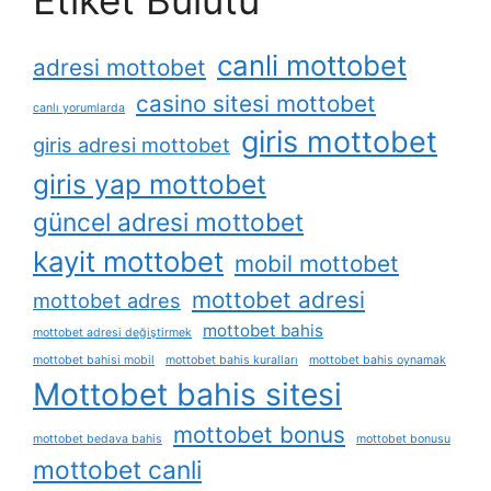
Etiket Bulutu
canli mottobet
adresi mottobet
casino sitesi mottobet
canlı yorumlarda
giris mottobet
giris adresi mottobet
giris yap mottobet
güncel adresi mottobet
kayit mottobet
mobil mottobet
mottobet adresi
mottobet adres
mottobet bahis
mottobet adresi değiştirmek
mottobet bahisi mobil
mottobet bahis kuralları
mottobet bahis oynamak
Mottobet bahis sitesi
mottobet bonus
mottobet bedava bahis
mottobet bonusu
mottobet canli