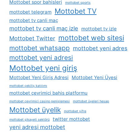
Mottobet spor bahisleri
mottobet sports
Mottobet TV
mottobet telegram
mottobet tv canli maç
mottobet tv canli maç izle
mottobet tv izle
mottobet web sitesi
Mottobet Twitter
mottobet whatsapp
mottobet yeni adres
mottobet yeni adresi
Mottobet yeni giriş
Mottobet Yeni Giriş Adresi
Mottobet Yeni Üyesi
mottobet çekiliş katılımı
mottobet çevrimiçi bahis platformu
mottobet çevrimiçi casino genişlemesi
mottobet üyeleri hesap
Mottobet üyelik
mottobet şifre
twitter mottobet
mottobet şikayeti sektörü
yeni adresi mottobet