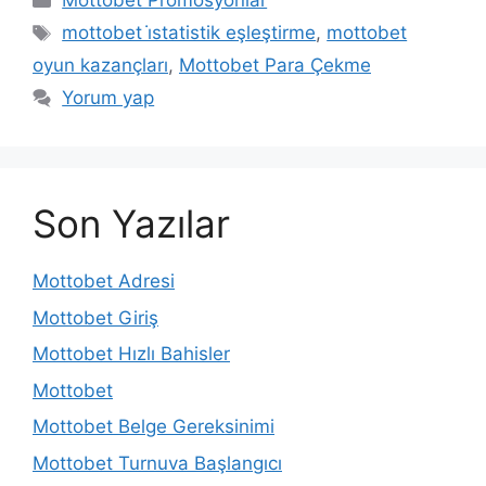
Mottobet Promosyonlar
Etiketler
mottobet i̇statistik eşleştirme
,
mottobet
oyun kazançları
,
Mottobet Para Çekme
Yorum yap
Son Yazılar
Mottobet Adresi
Mottobet Giriş
Mottobet Hızlı Bahisler
Mottobet
Mottobet Belge Gereksinimi
Mottobet Turnuva Başlangıcı