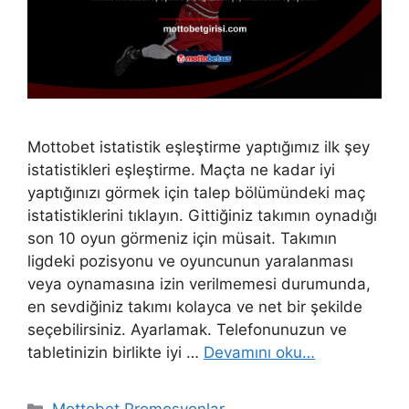
Mottobet istatistik eşleştirme yaptığımız ilk şey
istatistikleri eşleştirme. Maçta ne kadar iyi
yaptığınızı görmek için talep bölümündeki maç
istatistiklerini tıklayın. Gittiğiniz takımın oynadığı
son 10 oyun görmeniz için müsait. Takımın
ligdeki pozisyonu ve oyuncunun yaralanması
veya oynamasına izin verilmemesi durumunda,
en sevdiğiniz takımı kolayca ve net bir şekilde
seçebilirsiniz. Ayarlamak. Telefonunuzun ve
tabletinizin birlikte iyi …
Devamını oku…
Kategoriler