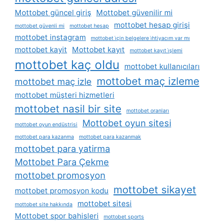
Mottobet güncel giriş
Mottobet güvenilir mi
mottobet hesap girişi
mottobet güvenli mi
mottobet hesap
mottobet instagram
mottobet i̇çin belgelere i̇htiyacım var mı
mottobet kayit
Mottobet kayıt
mottobet kayıt i̇şlemi
mottobet kaç oldu
mottobet kullanıcıları
mottobet maç izleme
mottobet maç izle
mottobet müşteri hizmetleri
mottobet nasil bir site
mottobet oranları
Mottobet oyun sitesi
mottobet oyun endüstrisi
mottobet para kazanma
mottobet para kazanmak
mottobet para yatirma
Mottobet Para Çekme
mottobet promosyon
mottobet sikayet
mottobet promosyon kodu
mottobet sitesi
mottobet site hakkında
Mottobet spor bahisleri
mottobet sports