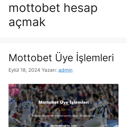
mottobet hesap
açmak
Mottobet Üye İşlemleri
Eylül 18, 2024
Yazarı:
admin