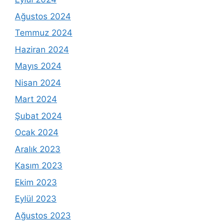
Ağustos 2024
Temmuz 2024
Haziran 2024
Mayıs 2024
Nisan 2024
Mart 2024
Şubat 2024
Ocak 2024
Aralık 2023
Kasım 2023
Ekim 2023
Eylül 2023
Ağustos 2023