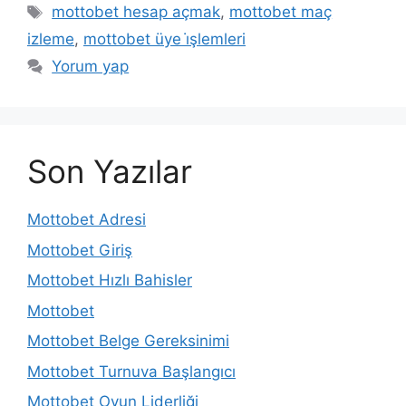
Etiketler
mottobet hesap açmak
,
mottobet maç
izleme
,
mottobet üye i̇şlemleri
Yorum yap
Son Yazılar
Mottobet Adresi
Mottobet Giriş
Mottobet Hızlı Bahisler
Mottobet
Mottobet Belge Gereksinimi
Mottobet Turnuva Başlangıcı
Mottobet Oyun Liderliği