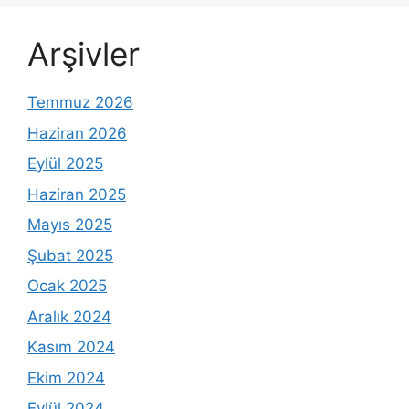
Arşivler
Temmuz 2026
Haziran 2026
Eylül 2025
Haziran 2025
Mayıs 2025
Şubat 2025
Ocak 2025
Aralık 2024
Kasım 2024
Ekim 2024
Eylül 2024