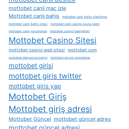
mottobet canli maç izle
Mottobet canlı bahis
mottobet canlı bahis platformu
mottobet canlı bahis sitesi
mottobet canlı casino oyunu nedir
mottobet canlı yorumlarda
mottobet casino faaliyetleri
Mottobet Casino Sitesi
mottobet casino web sitesi
mottobet com
mottobet dünyasına katılın
mottobet erişimi engelleme
mottobet girisi
mottobet giris twitter
mottobet giris yap
Mottobet Giriş
Mottobet giriş adresi
Mottobet Güncel
mottobet güncel adres
mottobet güncel adresi