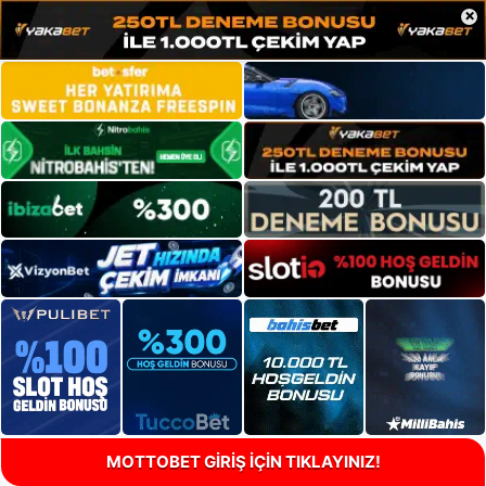
×
MOTTOBET GİRİŞ İÇİN TIKLAYINIZ!