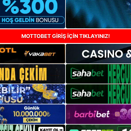
MOTTOBET GİRİŞ İÇİN TIKLAYINIZ!