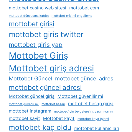
mottobet casino web sitesi
mottobet com
mottobet dünyasına katılın
mottobet erişimi engelleme
mottobet girisi
mottobet giris twitter
mottobet giris yap
Mottobet Giriş
Mottobet giriş adresi
Mottobet Güncel
mottobet güncel adres
mottobet güncel adresi
Mottobet güncel giriş
Mottobet güvenilir mi
mottobet hesap girişi
mottobet güvenli mi
mottobet hesap
mottobet instagram
mottobet i̇çin belgelere i̇htiyacım var mı
mottobet kayit
Mottobet kayıt
mottobet kayıt i̇şlemi
mottobet kaç oldu
mottobet kullanıcıları