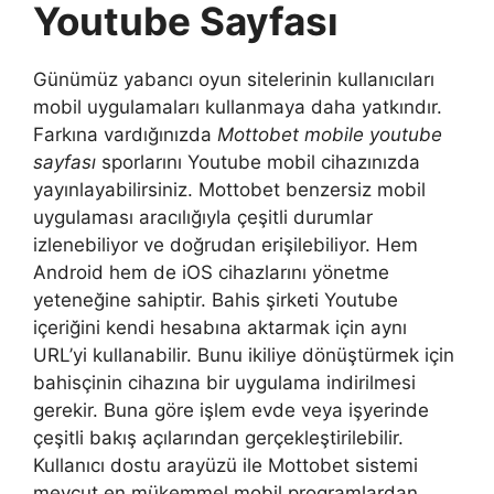
Youtube Sayfası
Günümüz yabancı oyun sitelerinin kullanıcıları
mobil uygulamaları kullanmaya daha yatkındır.
Farkına vardığınızda
Mottobet mobile youtube
sayfası
sporlarını Youtube mobil cihazınızda
yayınlayabilirsiniz. Mottobet benzersiz mobil
uygulaması aracılığıyla çeşitli durumlar
izlenebiliyor ve doğrudan erişilebiliyor. Hem
Android hem de iOS cihazlarını yönetme
yeteneğine sahiptir. Bahis şirketi Youtube
içeriğini kendi hesabına aktarmak için aynı
URL’yi kullanabilir. Bunu ikiliye dönüştürmek için
bahisçinin cihazına bir uygulama indirilmesi
gerekir. Buna göre işlem evde veya işyerinde
çeşitli bakış açılarından gerçekleştirilebilir.
Kullanıcı dostu arayüzü ile Mottobet sistemi
mevcut en mükemmel mobil programlardan