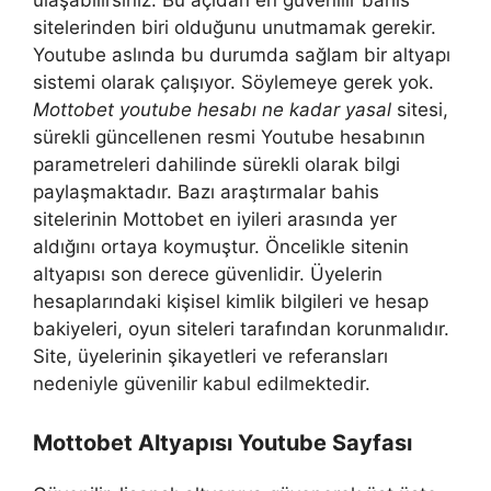
ulaşabilirsiniz. Bu açıdan en güvenilir bahis
sitelerinden biri olduğunu unutmamak gerekir.
Youtube aslında bu durumda sağlam bir altyapı
sistemi olarak çalışıyor. Söylemeye gerek yok.
Mottobet youtube hesabı ne kadar yasal
sitesi,
sürekli güncellenen resmi Youtube hesabının
parametreleri dahilinde sürekli olarak bilgi
paylaşmaktadır. Bazı araştırmalar bahis
sitelerinin Mottobet en iyileri arasında yer
aldığını ortaya koymuştur. Öncelikle sitenin
altyapısı son derece güvenlidir. Üyelerin
hesaplarındaki kişisel kimlik bilgileri ve hesap
bakiyeleri, oyun siteleri tarafından korunmalıdır.
Site, üyelerinin şikayetleri ve referansları
nedeniyle güvenilir kabul edilmektedir.
Mottobet Altyapısı Youtube Sayfası