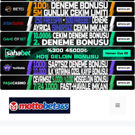
İçeriğe
atla
Menü