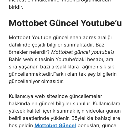
biridir.
Mottobet Güncel Youtube’u
Mottobet Youtube güncellenen adres aralığı
dahilinde çeşitli bilgiler sunmaktadır. Bazı
örnekler nelerdir?
Mottobet güncel youtube’u
Bahis web sitesinin Youtube’daki hesabı, ara
sıra yaşanan bazı aksaklıklara rağmen sık sık
güncellenmektedir.Farklı olan tek şey bilgilerin
güncelleniyor olmasıdır.
Kullanıcıya web sitesinde güncellemeler
hakkında en güncel bilgiler sunulur. Kullanıcılara
yüksek kaliteli içerik sunmak için videolar günün
belirli saatlerinde yüklenir. Böylelikle bahisçilere
hoş geldin
Mottobet Güncel
bonusları, güncel