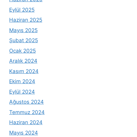
Eylül 2025
Haziran 2025
Mayıs 2025
Şubat 2025
Ocak 2025
Aralık 2024
Kasım 2024
Ekim 2024
Eylül 2024
Ağustos 2024
Temmuz 2024
Haziran 2024
Mayıs 2024