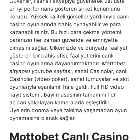
Güvenilir, lisanslı altyapıya güvenerek üst üste
en iyi performans gösteren şirket konumunu
korudu. Yüksek kaliteli görseller yardımıyla canlı
casino oyunlarında bahis oynayabilir ve para
kazanabilirsiniz. Bu hızlı para çekme yöntemi,
paranızın her zaman güvende ve emniyette
olmasını sağlar. Ülkemizde ve dünyada faaliyet
gösteren bir bahis ofisi, faaliyetlerini canlı
casino oyunlarına dayandırmaktadır.
Mottobet
altyapısı youtube sayfası
, sanal Casinolar, canlı
Casinolar (video poker), sanal turnuvalar ve slot
oyunlarıyla eşanlamlı hale geldi. Full HD video
kayıt sistemi, bayi masasının tamamını her
açıdan yakalayan kameralarla eşleştirilir.
Üyelerin donma veya takılma yaşamadan oyun
oynamasına olanak sağlar.
Mottobet Canlı Casino