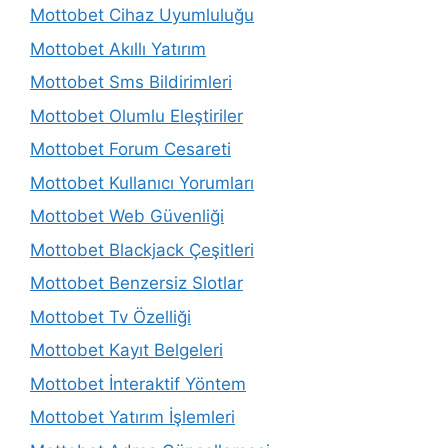
Mottobet Cihaz Uyumluluğu
Mottobet Akıllı Yatırım
Mottobet Sms Bildirimleri
Mottobet Olumlu Eleştiriler
Mottobet Forum Cesareti
Mottobet Kullanıcı Yorumları
Mottobet Web Güvenliği
Mottobet Blackjack Çeşitleri
Mottobet Benzersiz Slotlar
Mottobet Tv Özelliği
Mottobet Kayıt Belgeleri
Mottobet İnteraktif Yöntem
Mottobet Yatırım İşlemleri