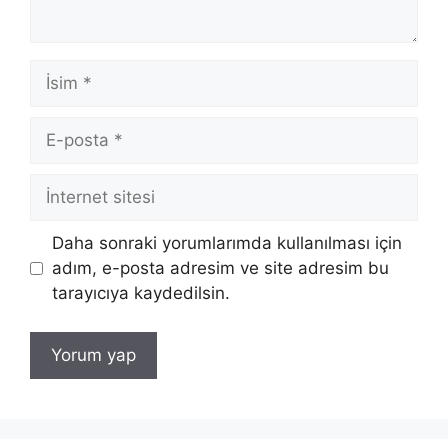
İsim
E-
posta
İnternet
sitesi
Daha sonraki yorumlarımda kullanılması için
adım, e-posta adresim ve site adresim bu
tarayıcıya kaydedilsin.