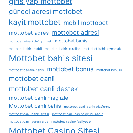
giris yap mottobet
güncel adresi mottobet
kayit mottobet
mobil mottobet
mottobet adresi
mottobet adres
mottobet bahis
mottobet adresi değiştirmek
mottobet bahisi mobil
mottobet bahis kuralları
mottobet bahis oynamak
Mottobet bahis sitesi
mottobet bonus
mottobet bedava bahis
mottobet bonusu
mottobet canli
mottobet canli destek
mottobet canli maç izle
Mottobet canlı bahis
mottobet canlı bahis platformu
mottobet canlı bahis sitesi
mottobet canlı casino oyunu nedir
mottobet canlı yorumlarda
mottobet casino faaliyetleri
Mottobet Casino Sitesi