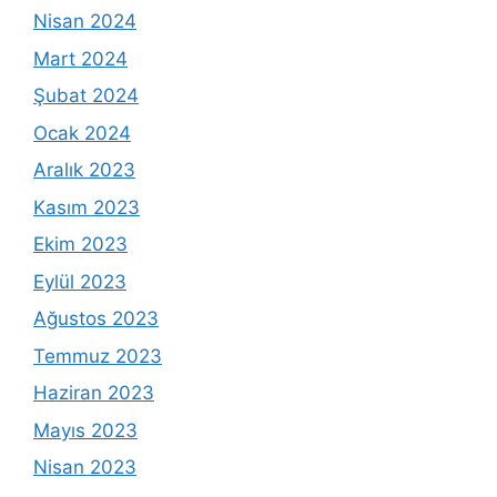
Nisan 2024
Mart 2024
Şubat 2024
Ocak 2024
Aralık 2023
Kasım 2023
Ekim 2023
Eylül 2023
Ağustos 2023
Temmuz 2023
Haziran 2023
Mayıs 2023
Nisan 2023