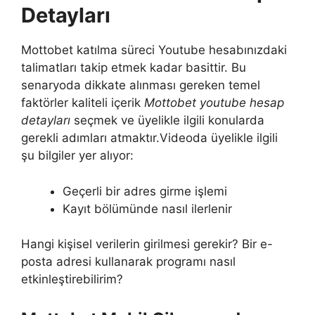
Detayları
Mottobet katılma süreci Youtube hesabınızdaki
talimatları takip etmek kadar basittir. Bu
senaryoda dikkate alınması gereken temel
faktörler kaliteli içerik
Mottobet youtube hesap
detayları
seçmek ve üyelikle ilgili konularda
gerekli adımları atmaktır.Videoda üyelikle ilgili
şu bilgiler yer alıyor:
Geçerli bir adres girme işlemi
Kayıt bölümünde nasıl ilerlenir
Hangi kişisel verilerin girilmesi gerekir? Bir e-
posta adresi kullanarak programı nasıl
etkinleştirebilirim?