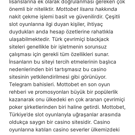
lisanslarına ek olarak doğrulanması gereken çok
önemli bir niteliktir.
Mottobet lisans hakkında
nakit çekme işlemi basit ve güvenilirdir. Çeşitli
slot oyunlarına ilgi duyan kişiler, ihtiyaç
duydukları anda hesap özetlerine rahatlıkla
ulaşabilmektedir. Türk çevrimiçi blackjack
siteleri genellikle bir işletmenin sorunsuz
çalışması için gerekli tüm özellikleri sunar.
İnsanların bu siteyi tercih etmelerinin başlıca
nedenlerinden biri tartışmasız bu casino
sitesinin yetkilendirilmesi gibi görünüyor.
Telegram bahisleri. Mottobet en son oyun
rehberi ve promosyonları büyük bir popülerlik
kazanarak onu ülkedeki en çok aranan çevrimiçi
poker şirketlerinden biri haline getirdi. Mottobet,
Türkiye’de slot oyunlarıyla uğraşanlar arasında
oldukça saygın bir casino sitesidir. Casino
oyunlarına katılan casino severler ülkemizdeki