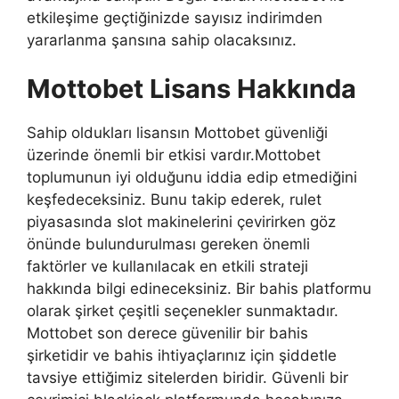
etkileşime geçtiğinizde sayısız indirimden
yararlanma şansına sahip olacaksınız.
Mottobet Lisans Hakkında
Sahip oldukları lisansın Mottobet güvenliği
üzerinde önemli bir etkisi vardır.Mottobet
toplumunun iyi olduğunu iddia edip etmediğini
keşfedeceksiniz. Bunu takip ederek, rulet
piyasasında slot makinelerini çevirirken göz
önünde bulundurulması gereken önemli
faktörler ve kullanılacak en etkili strateji
hakkında bilgi edineceksiniz. Bir bahis platformu
olarak şirket çeşitli seçenekler sunmaktadır.
Mottobet son derece güvenilir bir bahis
şirketidir ve bahis ihtiyaçlarınız için şiddetle
tavsiye ettiğimiz sitelerden biridir. Güvenli bir