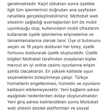
gerekmektedir. Kayıt olduktan sonra üyelikle
ilgili tüm işlemlerinizi doğrudan ana sayfadan
rahatlıkla gerçekleştirebilirsiniz. Mottobet web
sitesinin sağladığı avantajlardan biri de mobil
uyumluluğu olup, kullanıcıların mobil cihazlarını
kullanarak üyelik işlemlerine erişmelerine ve
tamamlamalarına olanak tanır. Üye ol butonunu
seçen ve 18 yaşını dolduran her birey, üyelik
formunu doldurarak üyelik oluşturabilir. Üyelik
bilgileri Mottobet tarafından onaylanan kişiler
mevcut en iyi online casino oyunlarına erişim
sahibi olacaklardır. En yüksek kalitede oyun
seçeneklerini birleştirmeye çalışır. Türkçe
hizmetlerin engellenmesi, hizmetin ve oyunların
kalitesini etkilemeyecektir. Yeni bağlantı adresi
aşağıdaki nedenlerden dolayı oluşturulmalıdır:
Yeni giriş adresi belirlendikten sonra Mottobet
web sitesini destek platformları ve sosyal