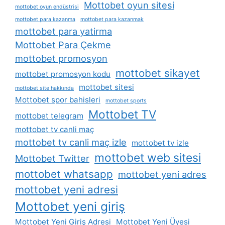
Mottobet oyun sitesi
mottobet oyun endüstrisi
mottobet para kazanma
mottobet para kazanmak
mottobet para yatirma
Mottobet Para Çekme
mottobet promosyon
mottobet sikayet
mottobet promosyon kodu
mottobet sitesi
mottobet site hakkında
Mottobet spor bahisleri
mottobet sports
Mottobet TV
mottobet telegram
mottobet tv canli maç
mottobet tv canli maç izle
mottobet tv izle
mottobet web sitesi
Mottobet Twitter
mottobet whatsapp
mottobet yeni adres
mottobet yeni adresi
Mottobet yeni giriş
Mottobet Yeni Giriş Adresi
Mottobet Yeni Üyesi