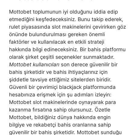
Mottobet toplumunun iyi olduğunu iddia edip
etmediğini keşfedeceksiniz. Bunu takip ederek,
rulet piyasasında slot makinelerini çevirirken göz
önünde bulundurulması gereken önemli
faktörler ve kullanılacak en etkili strateji
hakkında bilgi edineceksiniz. Bir bahis platformu
olarak şirket çeşitli seçenekler sunmaktadır.
Mottobet kullanıcıları
son derece güvenilir bir
bahis şirketidir ve bahis ihtiyaçlarınız için
şiddetle tavsiye ettiğimiz sitelerden biridir.
Güvenli bir çevrimiçi blackjack platformunda
hesabınıza erişmek için şu adımları izleyin:
Mottobet slot makinelerinde oynayarak para
kazanma fırsatına sahip olursunuz. Özetle
Mottobet, bildiğiniz dünya hakkında engin
bilgiye ve rekabetçi bahis oranlarına sahip
güvenilir bir bahis şirketidir. Mottobet sunduğu