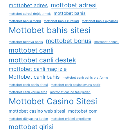
mottobet adresi
mottobet adres
mottobet bahis
mottobet adresi değiştirmek
mottobet bahisi mobil
mottobet bahis kuralları
mottobet bahis oynamak
Mottobet bahis sitesi
mottobet bonus
mottobet bedava bahis
mottobet bonusu
mottobet canli
mottobet canli destek
mottobet canli maç izle
Mottobet canlı bahis
mottobet canlı bahis platformu
mottobet canlı bahis sitesi
mottobet canlı casino oyunu nedir
mottobet canlı yorumlarda
mottobet casino faaliyetleri
Mottobet Casino Sitesi
mottobet casino web sitesi
mottobet com
mottobet dünyasına katılın
mottobet erişimi engelleme
mottobet girisi