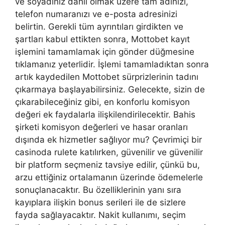
ve soyadınız dahil olmak üzere tam adınızı,
telefon numaranızı ve e-posta adresinizi
belirtin. Gerekli tüm ayrıntıları girdikten ve
şartları kabul ettikten sonra, Mottobet kayıt
işlemini tamamlamak için gönder düğmesine
tıklamanız yeterlidir. İşlemi tamamladıktan sonra
artık kaydedilen Mottobet sürprizlerinin tadını
çıkarmaya başlayabilirsiniz. Gelecekte, sizin de
çıkarabileceğiniz gibi, en konforlu komisyon
değeri ek faydalarla ilişkilendirilecektir. Bahis
şirketi komisyon değerleri ve hasar oranları
dışında ek hizmetler sağlıyor mu? Çevrimiçi bir
casinoda rulete katılırken, güvenilir ve güvenilir
bir platform seçmeniz tavsiye edilir, çünkü bu,
arzu ettiğiniz ortalamanın üzerinde ödemelerle
sonuçlanacaktır. Bu özelliklerinin yanı sıra
kayıplara ilişkin bonus serileri ile de sizlere
fayda sağlayacaktır. Nakit kullanımı, seçim