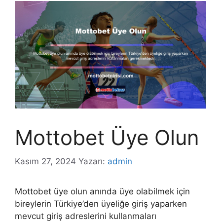
Mottobet Üye Olun
Kasım 27, 2024
Yazarı:
admin
Mottobet üye olun anında üye olabilmek için
bireylerin Türkiye’den üyeliğe giriş yaparken
mevcut giriş adreslerini kullanmaları