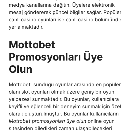
medya kanallarına dağıtın. Üyelere elektronik
mesaj göndererek güncel bilgiler sağlar. Popüler
canlı casino oyunları ise canlı casino bölümünde
yer almaktadır.
Mottobet
Promosyonları Üye
Olun
Mottobet, sunduğu oyunlar arasında en popüler
olanı slot oyunları olmak üzere geniş bir oyun
yelpazesi sunmaktadır. Bu oyunlar, kullanıcılara
keyifli ve eğlenceli bir deneyim sunmak için özel
olarak oluşturulmuştur. Bu oyunlar kullanıcıların
Mottobet promosyonları üye olun
online oyun
sitesinden diledikleri zaman ulaşabilecekleri