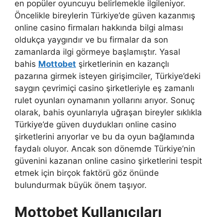
en popüler oyuncuyu belirlemekle ilgileniyor.
Öncelikle bireylerin Türkiye’de güven kazanmış
online casino firmaları hakkında bilgi alması
oldukça yaygındır ve bu firmalar da son
zamanlarda ilgi görmeye başlamıştır. Yasal
bahis
Mottobet
şirketlerinin en kazançlı
pazarına girmek isteyen girişimciler, Türkiye’deki
saygın çevrimiçi casino şirketleriyle eş zamanlı
rulet oyunları oynamanın yollarını arıyor. Sonuç
olarak, bahis oyunlarıyla uğraşan bireyler sıklıkla
Türkiye’de güven duydukları online casino
şirketlerini arıyorlar ve bu da oyun bağlamında
faydalı oluyor. Ancak son dönemde Türkiye’nin
güvenini kazanan online casino şirketlerini tespit
etmek için birçok faktörü göz önünde
bulundurmak büyük önem taşıyor.
Mottobet Kullanıcıları