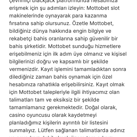
çevrimiçi blackjack platformunda hesabınıza
erişmek için şu adımları izleyin: Mottobet slot
makinelerinde oynayarak para kazanma
fırsatına sahip olursunuz. Özetle Mottobet,
bildiğiniz dünya hakkında engin bilgiye ve
rekabetçi bahis oranlarına sahip güvenilir bir
bahis şirketidir. Mottobet sunduğu hizmetlere
erişebilmeniz için ilk adım üye olmanız ve kişisel
bilgilerinizi doğru ve kapsamlı bir şekilde
vermenizdir. Kayıt işlemini tamamladıktan sonra
dilediğiniz zaman bahis oynamak için özel
hesabınıza rahatlıkla erişebilirsiniz. Kayıt olmak
için Mottobet talepleriyle ilgili ihtiyacımız olan
talimatları tam ve eksiksiz bir şekilde
tamamlamanız gerekmektedir. Doğal olarak,
casino oyuncusu olarak kaydetmeyi
planladığımız kişilerin ayrıntılı bir listesini
sunmalıyız. Lütfen sağlanan talimatlarda adınız