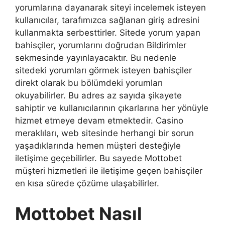
yorumlarına dayanarak siteyi incelemek isteyen
kullanıcılar, tarafımızca sağlanan giriş adresini
kullanmakta serbesttirler. Sitede yorum yapan
bahisçiler, yorumlarını doğrudan Bildirimler
sekmesinde yayınlayacaktır. Bu nedenle
sitedeki yorumları görmek isteyen bahisçiler
direkt olarak bu bölümdeki yorumları
okuyabilirler. Bu adres az sayıda şikayete
sahiptir ve kullanıcılarının çıkarlarına her yönüyle
hizmet etmeye devam etmektedir. Casino
meraklıları, web sitesinde herhangi bir sorun
yaşadıklarında hemen müşteri desteğiyle
iletişime geçebilirler. Bu sayede Mottobet
müşteri hizmetleri ile iletişime geçen bahisçiler
en kısa sürede çözüme ulaşabilirler.
Mottobet Nasıl