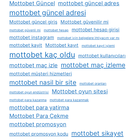
Mottobet Güncel
mottobet güncel adres
mottobet güncel adresi
Mottobet güncel giriş
Mottobet güvenilir mi
mottobet hesap girişi
mottobet güvenli mi
mottobet hesap
mottobet instagram
mottobet i̇çin belgelere i̇htiyacım var mı
mottobet kayit
Mottobet kayıt
mottobet kayıt i̇şlemi
mottobet kaç oldu
mottobet kullanıcıları
mottobet maç izleme
mottobet maç izle
mottobet müşteri hizmetleri
mottobet nasil bir site
mottobet oranları
Mottobet oyun sitesi
mottobet oyun endüstrisi
mottobet para kazanma
mottobet para kazanmak
mottobet para yatirma
Mottobet Para Çekme
mottobet promosyon
mottobet sikayet
mottobet promosyon kodu