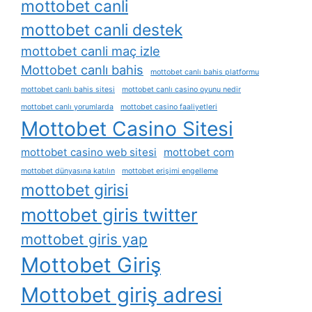
mottobet canli
mottobet canli destek
mottobet canli maç izle
Mottobet canlı bahis
mottobet canlı bahis platformu
mottobet canlı bahis sitesi
mottobet canlı casino oyunu nedir
mottobet canlı yorumlarda
mottobet casino faaliyetleri
Mottobet Casino Sitesi
mottobet casino web sitesi
mottobet com
mottobet dünyasına katılın
mottobet erişimi engelleme
mottobet girisi
mottobet giris twitter
mottobet giris yap
Mottobet Giriş
Mottobet giriş adresi