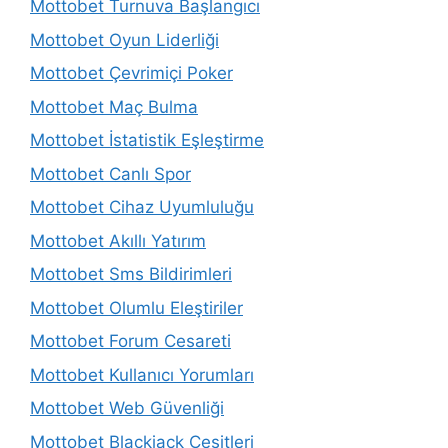
Mottobet Turnuva Başlangıcı
Mottobet Oyun Liderliği
Mottobet Çevrimiçi Poker
Mottobet Maç Bulma
Mottobet İstatistik Eşleştirme
Mottobet Canlı Spor
Mottobet Cihaz Uyumluluğu
Mottobet Akıllı Yatırım
Mottobet Sms Bildirimleri
Mottobet Olumlu Eleştiriler
Mottobet Forum Cesareti
Mottobet Kullanıcı Yorumları
Mottobet Web Güvenliği
Mottobet Blackjack Çeşitleri