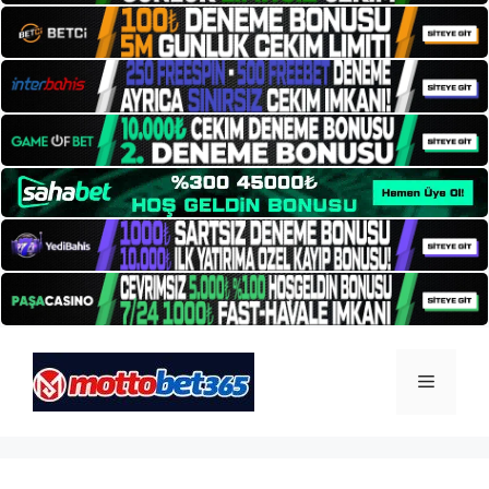
İçeriğe
atla
Menü