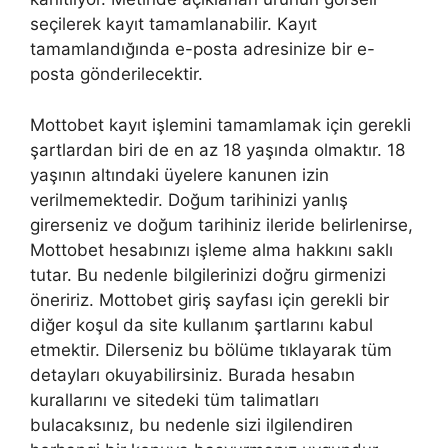
seçilerek kayıt tamamlanabilir. Kayıt
tamamlandığında e-posta adresinize bir e-
posta gönderilecektir.
Mottobet kayıt işlemini tamamlamak için gerekli
şartlardan biri de en az 18 yaşında olmaktır. 18
yaşının altındaki üyelere kanunen izin
verilmemektedir. Doğum tarihinizi yanlış
girerseniz ve doğum tarihiniz ileride belirlenirse,
Mottobet hesabınızı işleme alma hakkını saklı
tutar. Bu nedenle bilgilerinizi doğru girmenizi
öneririz. Mottobet giriş sayfası için gerekli bir
diğer koşul da site kullanım şartlarını kabul
etmektir. Dilerseniz bu bölüme tıklayarak tüm
detayları okuyabilirsiniz. Burada hesabın
kurallarını ve sitedeki tüm talimatları
bulacaksınız, bu nedenle sizi ilgilendiren