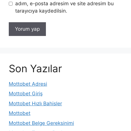
adım, e-posta adresim ve site adresim bu
tarayıcıya kaydedilsin.
Son Yazılar
Mottobet Adresi
Mottobet Giriş
Mottobet Hızlı Bahisler
Mottobet
Mottobet Belge Gereksinimi