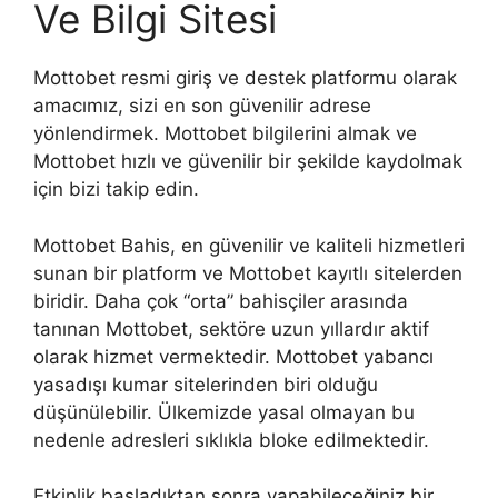
Ve Bilgi Sitesi
Mottobet resmi giriş ve destek platformu olarak
amacımız, sizi en son güvenilir adrese
yönlendirmek. Mottobet bilgilerini almak ve
Mottobet hızlı ve güvenilir bir şekilde kaydolmak
için bizi takip edin.
Mottobet Bahis, en güvenilir ve kaliteli hizmetleri
sunan bir platform ve Mottobet kayıtlı sitelerden
biridir. Daha çok “orta” bahisçiler arasında
tanınan Mottobet, sektöre uzun yıllardır aktif
olarak hizmet vermektedir. Mottobet yabancı
yasadışı kumar sitelerinden biri olduğu
düşünülebilir. Ülkemizde yasal olmayan bu
nedenle adresleri sıklıkla bloke edilmektedir.
Etkinlik başladıktan sonra yapabileceğiniz bir