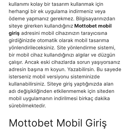
kullanımı kolay bir tasarım kullanmak için
herhangi bir ek uygulama indirmeniz veya
ödeme yapmanız gerekmez. Bilgisayarınızdan
siteye girerken kullandığınız
Mottobet mobil
giriş
adresini mobil cihazınızın tarayıcısına
girdiğinizde otomatik olarak mobil tasarıma
yönlendirileceksiniz. Site yönlendirme sistemi,
bir mobil cihaz kullandığınızı algılar ve düzgün
çalışır. Ancak eski cihazlarda sorun yaşıyorsanız
adresin başına m koyun. Yazabilirsin. Bu sayede
isterseniz mobil versiyonu sisteminizde
kullanabilirsiniz. Siteye giriş yaptığınızda alan
adı değişikliğinden etkilenmemek için siteden
mobil uygulamanın indirilmesi birkaç dakika
sürebilmektedir.
Mottobet Mobil Giriş