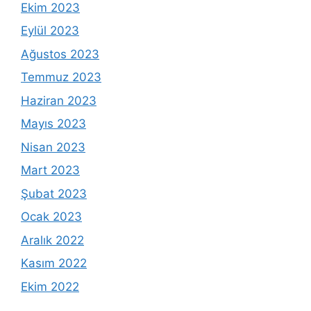
Ekim 2023
Eylül 2023
Ağustos 2023
Temmuz 2023
Haziran 2023
Mayıs 2023
Nisan 2023
Mart 2023
Şubat 2023
Ocak 2023
Aralık 2022
Kasım 2022
Ekim 2022