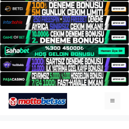
İçeriğe
atla
Menü