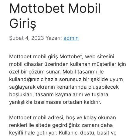
Mottobet Mobil
Giriş
Şubat 4, 2023
Yazarı:
admin
Mottobet mobil giriş Mottobet, web sitesini
mobil cihazlar üzerinden kullanan müşteriler için
özel bir çözüm sunar. Mobil tasarımı ile
kullandığınız cihazla sorunsuz bir şekilde uyum
sağlayarak ekranın kenarlarında oluşabilecek
boşlukları, tasarım kaymalarını ve tuşlara
yanlışlıkla basılmasını ortadan kaldırır.
Mottobet mobil adresi, hoş ve kolay okunan
renkleri ile sitede geçirdiğiniz zamanı daha
keyifli hale getiriyor. Kullanıcı dostu, basit ve