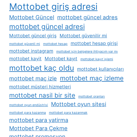
Mottobet giriş adresi
Mottobet Güncel
mottobet güncel adres
mottobet güncel adresi
Mottobet güncel giriş
Mottobet güvenilir mi
mottobet hesap girişi
mottobet güvenli mi
mottobet hesap
mottobet instagram
mottobet i̇çin belgelere i̇htiyacım var mı
mottobet kayit
Mottobet kayıt
mottobet kayıt i̇şlemi
mottobet kaç oldu
mottobet kullanıcıları
mottobet maç izleme
mottobet maç izle
mottobet müşteri hizmetleri
mottobet nasil bir site
mottobet oranları
Mottobet oyun sitesi
mottobet oyun endüstrisi
mottobet para kazanma
mottobet para kazanmak
mottobet para yatirma
Mottobet Para Çekme
mottobet promosyon