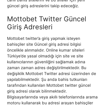
canlı bahis sitelerini ve bu siteler için yeni
güncel giriş adreslerini takip edeceğiz.
Mottobet Twitter Güncel
Giriş Adresleri
Mottobet twitter’a giriş yapmak isteyen
bahisçiler site Güncel giriş adresi bilgisi
öncelikle alınmalıdır. Online kumar siteleri
Türkiye’de yasal olmadığı için site ve site
kullanıcılarının güvenliğini sağlamak adına
zaman zaman adres değiştirilmektedir. Bu
değişiklik Mottobet Twitter adresi üzerinden de
yapılabilmektedir. Şu anda bahis tutkunları
tarafından kullanılan Mottobet twitter güncel
giriş adresi olarak bilinmektedir.
Bilgisayarlarında veya akıllı telefonlarında arama
motoru kullanarak bu adresi arayan bahisçiler