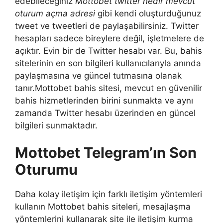
edebileceğiniz
Mottobet twitter nedir mevcut
oturum açma adresi
gibi kendi oluşturduğunuz
tweet ve tweetleri de paylaşabilirsiniz. Twitter
hesapları sadece bireylere değil, işletmelere de
açıktır. Evin bir de Twitter hesabı var. Bu, bahis
sitelerinin en son bilgileri kullanıcılarıyla anında
paylaşmasına ve güncel tutmasına olanak
tanır.Mottobet bahis sitesi, mevcut en güvenilir
bahis hizmetlerinden birini sunmakta ve aynı
zamanda Twitter hesabı üzerinden en güncel
bilgileri sunmaktadır.
Mottobet Telegram’ın Son
Oturumu
Daha kolay iletişim için farklı iletişim yöntemleri
kullanın Mottobet bahis siteleri, mesajlaşma
yöntemlerini kullanarak site ile iletişim kurma