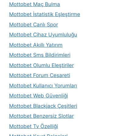
Mottobet Maç Bulma
Mottobet İstatistik Eşleştirme
Mottobet Canlı Spor
Mottobet Cihaz Uyumluluğu
Mottobet Akıllı Yatırım
Mottobet Sms Bildirimleri
Mottobet Olumlu Eleştiriler
Mottobet Forum Cesareti
Mottobet Kullanıcı Yorumları
Mottobet Web Güvenliği
Mottobet Blackjack Çeşitleri
Mottobet Benzersiz Slotlar
Mottobet Tv Özelliği