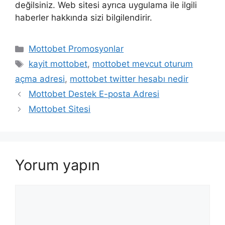
değilsiniz. Web sitesi ayrıca uygulama ile ilgili
haberler hakkında sizi bilgilendirir.
Kategoriler
Mottobet Promosyonlar
Etiketler
kayit mottobet
,
mottobet mevcut oturum
açma adresi
,
mottobet twitter hesabı nedir
Yazı
Mottobet Destek E-posta Adresi
dolaşımı
Mottobet Sitesi
Yorum yapın
Yorum