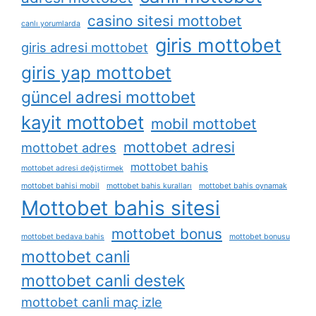
casino sitesi mottobet
canlı yorumlarda
giris mottobet
giris adresi mottobet
giris yap mottobet
güncel adresi mottobet
kayit mottobet
mobil mottobet
mottobet adresi
mottobet adres
mottobet bahis
mottobet adresi değiştirmek
mottobet bahisi mobil
mottobet bahis kuralları
mottobet bahis oynamak
Mottobet bahis sitesi
mottobet bonus
mottobet bedava bahis
mottobet bonusu
mottobet canli
mottobet canli destek
mottobet canli maç izle