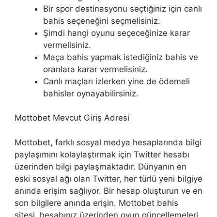
Bir spor destinasyonu seçtiğiniz için canlı
bahis seçeneğini seçmelisiniz.
Şimdi hangi oyunu seçeceğinize karar
vermelisiniz.
Maça bahis yapmak istediğiniz bahis ve
oranlara karar vermelisiniz.
Canlı maçları izlerken yine de ödemeli
bahisler oynayabilirsiniz.
Mottobet Mevcut Giriş Adresi
Mottobet, farklı sosyal medya hesaplarında bilgi
paylaşımını kolaylaştırmak için Twitter hesabı
üzerinden bilgi paylaşmaktadır. Dünyanın en
eski sosyal ağı olan Twitter, her türlü yeni bilgiye
anında erişim sağlıyor. Bir hesap oluşturun ve en
son bilgilere anında erişin. Mottobet bahis
sitesi, hesabınız üzerinden oyun güncellemeleri,