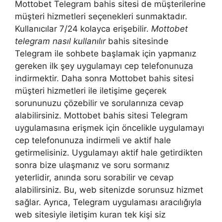
Mottobet Telegram bahis sitesi de müşterilerine
müşteri hizmetleri seçenekleri sunmaktadır.
Kullanıcılar 7/24 kolayca erişebilir.
Mottobet
telegram nasıl kullanılır
bahis sitesinde
Telegram ile sohbete başlamak için yapmanız
gereken ilk şey uygulamayı cep telefonunuza
indirmektir. Daha sonra Mottobet bahis sitesi
müşteri hizmetleri ile iletişime geçerek
sorununuzu çözebilir ve sorularınıza cevap
alabilirsiniz. Mottobet bahis sitesi Telegram
uygulamasına erişmek için öncelikle uygulamayı
cep telefonunuza indirmeli ve aktif hale
getirmelisiniz. Uygulamayı aktif hale getirdikten
sonra bize ulaşmanız ve soru sormanız
yeterlidir, anında soru sorabilir ve cevap
alabilirsiniz. Bu, web sitenizde sorunsuz hizmet
sağlar. Ayrıca, Telegram uygulaması aracılığıyla
web sitesiyle iletişim kuran tek kişi siz