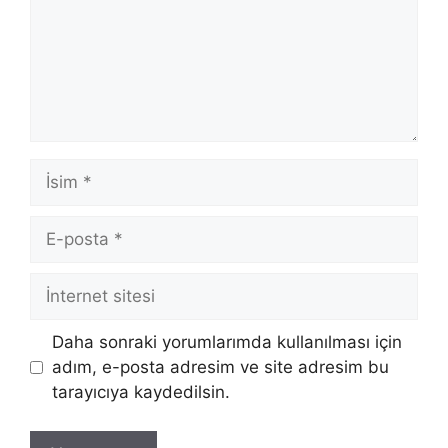
İsim
E-
posta
İnternet
sitesi
Daha sonraki yorumlarımda kullanılması için
adım, e-posta adresim ve site adresim bu
tarayıcıya kaydedilsin.