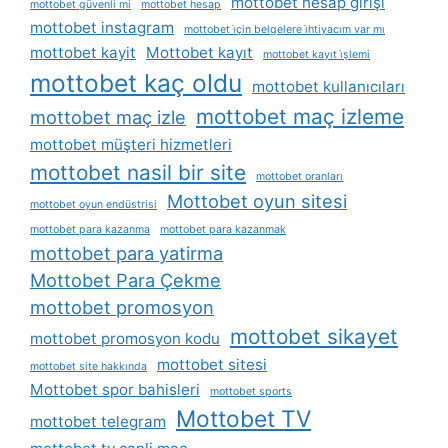
mottobet hesap girişi
mottobet güvenli mi
mottobet hesap
mottobet instagram
mottobet i̇çin belgelere i̇htiyacım var mı
mottobet kayit
Mottobet kayıt
mottobet kayıt i̇şlemi
mottobet kaç oldu
mottobet kullanıcıları
mottobet maç izleme
mottobet maç izle
mottobet müşteri hizmetleri
mottobet nasil bir site
mottobet oranları
Mottobet oyun sitesi
mottobet oyun endüstrisi
mottobet para kazanma
mottobet para kazanmak
mottobet para yatirma
Mottobet Para Çekme
mottobet promosyon
mottobet sikayet
mottobet promosyon kodu
mottobet sitesi
mottobet site hakkında
Mottobet spor bahisleri
mottobet sports
Mottobet TV
mottobet telegram