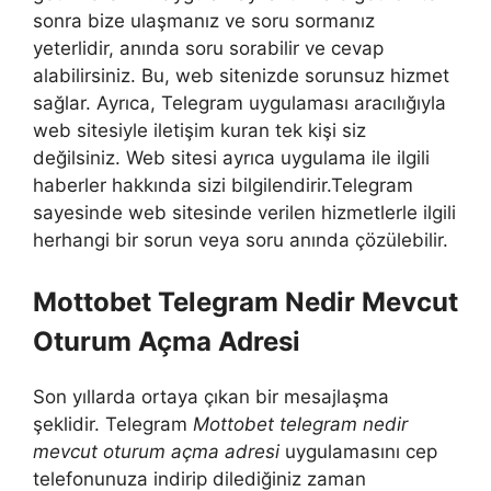
sonra bize ulaşmanız ve soru sormanız
yeterlidir, anında soru sorabilir ve cevap
alabilirsiniz. Bu, web sitenizde sorunsuz hizmet
sağlar. Ayrıca, Telegram uygulaması aracılığıyla
web sitesiyle iletişim kuran tek kişi siz
değilsiniz. Web sitesi ayrıca uygulama ile ilgili
haberler hakkında sizi bilgilendirir.Telegram
sayesinde web sitesinde verilen hizmetlerle ilgili
herhangi bir sorun veya soru anında çözülebilir.
Mottobet Telegram Nedir Mevcut
Oturum Açma Adresi
Son yıllarda ortaya çıkan bir mesajlaşma
şeklidir. Telegram
Mottobet telegram nedir
mevcut oturum açma adresi
uygulamasını cep
telefonunuza indirip dilediğiniz zaman