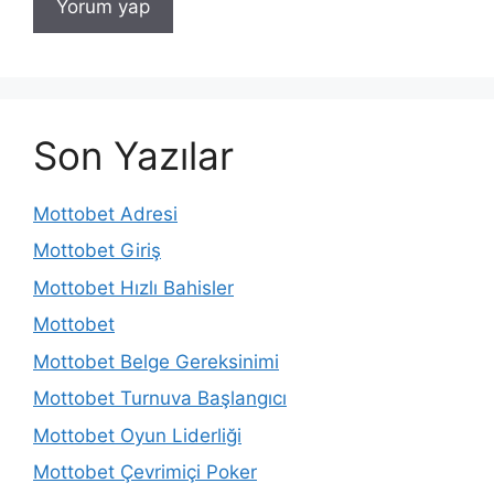
Son Yazılar
Mottobet Adresi
Mottobet Giriş
Mottobet Hızlı Bahisler
Mottobet
Mottobet Belge Gereksinimi
Mottobet Turnuva Başlangıcı
Mottobet Oyun Liderliği
Mottobet Çevrimiçi Poker