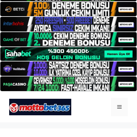
İçeriğe
atla
Menü