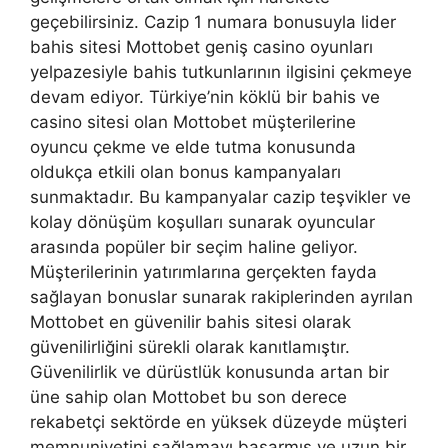
geçebilirsiniz. Cazip 1 numara bonusuyla lider
bahis sitesi Mottobet geniş casino oyunları
yelpazesiyle bahis tutkunlarının ilgisini çekmeye
devam ediyor. Türkiye’nin köklü bir bahis ve
casino sitesi olan Mottobet müşterilerine
oyuncu çekme ve elde tutma konusunda
oldukça etkili olan bonus kampanyaları
sunmaktadır. Bu kampanyalar cazip teşvikler ve
kolay dönüşüm koşulları sunarak oyuncular
arasında popüler bir seçim haline geliyor.
Müşterilerinin yatırımlarına gerçekten fayda
sağlayan bonuslar sunarak rakiplerinden ayrılan
Mottobet en güvenilir bahis sitesi olarak
güvenilirliğini sürekli olarak kanıtlamıştır.
Güvenilirlik ve dürüstlük konusunda artan bir
üne sahip olan Mottobet bu son derece
rekabetçi sektörde en yüksek düzeyde müşteri
memnuniyetini sağlamayı başarmış ve uzun bir