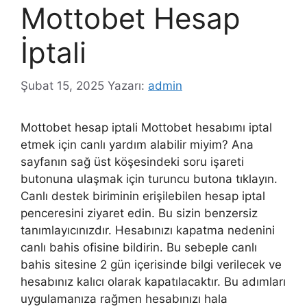
Mottobet Hesap
İptali
Şubat 15, 2025
Yazarı:
admin
Mottobet hesap iptali Mottobet hesabımı iptal
etmek için canlı yardım alabilir miyim? Ana
sayfanın sağ üst köşesindeki soru işareti
butonuna ulaşmak için turuncu butona tıklayın.
Canlı destek biriminin erişilebilen hesap iptal
penceresini ziyaret edin. Bu sizin benzersiz
tanımlayıcınızdır. Hesabınızı kapatma nedenini
canlı bahis ofisine bildirin. Bu sebeple canlı
bahis sitesine 2 gün içerisinde bilgi verilecek ve
hesabınız kalıcı olarak kapatılacaktır. Bu adımları
uygulamanıza rağmen hesabınızı hala