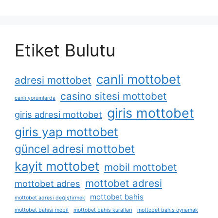
Etiket Bulutu
canli mottobet
adresi mottobet
casino sitesi mottobet
canlı yorumlarda
giris mottobet
giris adresi mottobet
giris yap mottobet
güncel adresi mottobet
kayit mottobet
mobil mottobet
mottobet adresi
mottobet adres
mottobet bahis
mottobet adresi değiştirmek
mottobet bahisi mobil
mottobet bahis kuralları
mottobet bahis oynamak