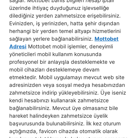
sağlar.
Mottobet bahis bilgileri hesap iptali
üzerinde ihtiyaç duyduğunuz işlevselliğe
dilediğiniz yerden zahmetsizce erişebilirsiniz.
Evinizden, iş yerinizden, hatta şehir dışından
herhangi bir yerden temel altyapı hizmetlerini
sağlayan yerlere bağlanabilirsiniz.
Mottobet
Adresi
Mottobet mobil işlemler, deneyimli
yöneticileri mobil kullanım konusunda
profesyonel bir anlayışla desteklemekte ve
mobil cihazları desteklemeye devam
etmektedir. Mobil uygulamayı mevcut web site
adresinizden veya sosyal medya hesabınızdan
zahmetsizce indirip yükleyebilirsiniz. Üye iseniz
kendi hesabınızı kullanarak zahmetsizce
bağlanabilirsiniz. Mevcut üye olmasanız bile
hareket halindeyken zahmetsizce üyelik
başvurusunda bulunabilirsiniz. İlk kez oturum
açtığınızda, favicon cihazda otomatik olarak