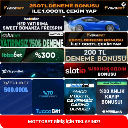
×
MOTTOBET GİRİŞ İÇİN TIKLAYINIZ!