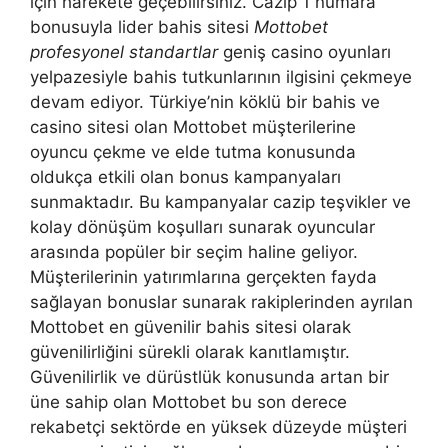
için harekete geçebilirsiniz. Cazip 1 numara
bonusuyla lider bahis sitesi
Mottobet
profesyonel standartlar
geniş casino oyunları
yelpazesiyle bahis tutkunlarının ilgisini çekmeye
devam ediyor. Türkiye’nin köklü bir bahis ve
casino sitesi olan Mottobet müşterilerine
oyuncu çekme ve elde tutma konusunda
oldukça etkili olan bonus kampanyaları
sunmaktadır. Bu kampanyalar cazip teşvikler ve
kolay dönüşüm koşulları sunarak oyuncular
arasında popüler bir seçim haline geliyor.
Müşterilerinin yatırımlarına gerçekten fayda
sağlayan bonuslar sunarak rakiplerinden ayrılan
Mottobet en güvenilir bahis sitesi olarak
güvenilirliğini sürekli olarak kanıtlamıştır.
Güvenilirlik ve dürüstlük konusunda artan bir
üne sahip olan Mottobet bu son derece
rekabetçi sektörde en yüksek düzeyde müşteri