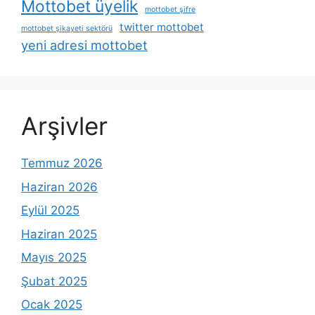
Mottobet üyelik
mottobet şifre
twitter mottobet
mottobet şikayeti sektörü
yeni adresi mottobet
Arşivler
Temmuz 2026
Haziran 2026
Eylül 2025
Haziran 2025
Mayıs 2025
Şubat 2025
Ocak 2025