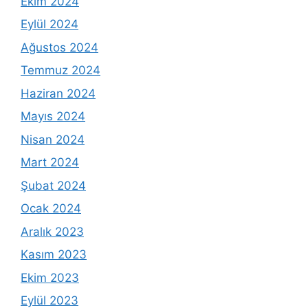
Ekim 2024
Eylül 2024
Ağustos 2024
Temmuz 2024
Haziran 2024
Mayıs 2024
Nisan 2024
Mart 2024
Şubat 2024
Ocak 2024
Aralık 2023
Kasım 2023
Ekim 2023
Eylül 2023