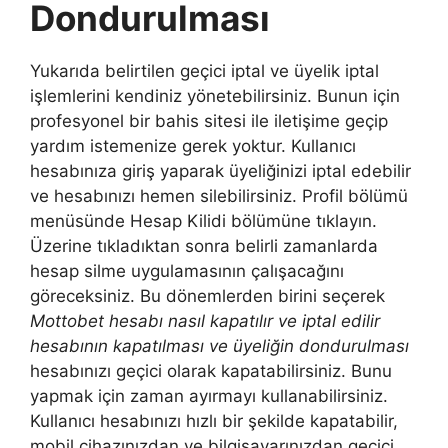
Dondurulması
Yukarıda belirtilen geçici iptal ve üyelik iptal
işlemlerini kendiniz yönetebilirsiniz. Bunun için
profesyonel bir bahis sitesi ile iletişime geçip
yardım istemenize gerek yoktur. Kullanıcı
hesabınıza giriş yaparak üyeliğinizi iptal edebilir
ve hesabınızı hemen silebilirsiniz. Profil bölümü
menüsünde Hesap Kilidi bölümüne tıklayın.
Üzerine tıkladıktan sonra belirli zamanlarda
hesap silme uygulamasının çalışacağını
göreceksiniz. Bu dönemlerden birini seçerek
Mottobet hesabı nasıl kapatılır ve iptal edilir
hesabının kapatılması ve üyeliğin dondurulması
hesabınızı geçici olarak kapatabilirsiniz. Bunu
yapmak için zaman ayırmayı kullanabilirsiniz.
Kullanıcı hesabınızı hızlı bir şekilde kapatabilir,
mobil cihazınızdan ve bilgisayarınızdan geçici