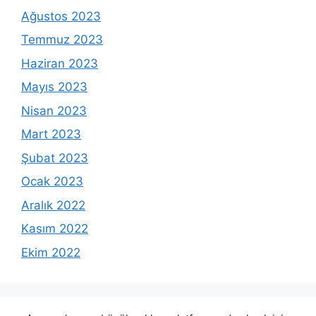
Ağustos 2023
Temmuz 2023
Haziran 2023
Mayıs 2023
Nisan 2023
Mart 2023
Şubat 2023
Ocak 2023
Aralık 2022
Kasım 2022
Ekim 2022