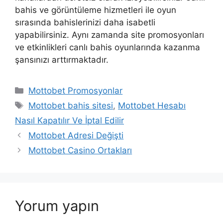
bahis ve görüntüleme hizmetleri ile oyun
sırasında bahislerinizi daha isabetli
yapabilirsiniz. Aynı zamanda site promosyonları
ve etkinlikleri canlı bahis oyunlarında kazanma
şansınızı arttırmaktadır.
Kategoriler
Mottobet Promosyonlar
Etiketler
Mottobet bahis sitesi
,
Mottobet Hesabı
Nasıl Kapatılır Ve İptal Edilir
Yazı
Mottobet Adresi Değişti
dolaşımı
Mottobet Casino Ortakları
Yorum yapın