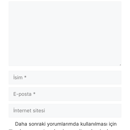
Yorum
İsim
E-
posta
İnternet
sitesi
Daha sonraki yorumlarımda kullanılması için