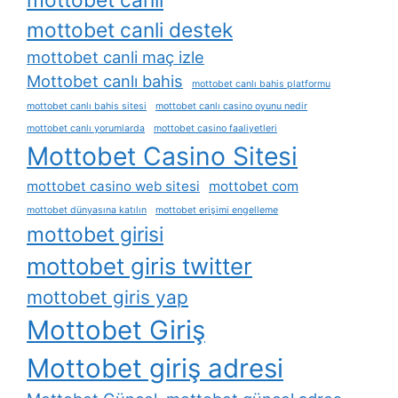
mottobet canli destek
mottobet canli maç izle
Mottobet canlı bahis
mottobet canlı bahis platformu
mottobet canlı bahis sitesi
mottobet canlı casino oyunu nedir
mottobet canlı yorumlarda
mottobet casino faaliyetleri
Mottobet Casino Sitesi
mottobet casino web sitesi
mottobet com
mottobet dünyasına katılın
mottobet erişimi engelleme
mottobet girisi
mottobet giris twitter
mottobet giris yap
Mottobet Giriş
Mottobet giriş adresi