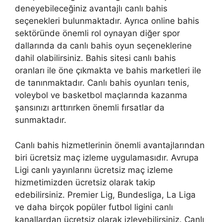
deneyebileceğiniz avantajlı canlı bahis
seçenekleri bulunmaktadır. Ayrıca online bahis
sektöründe önemli rol oynayan diğer spor
dallarında da canlı bahis oyun seçeneklerine
dahil olabilirsiniz. Bahis sitesi canlı bahis
oranları ile öne çıkmakta ve bahis marketleri ile
de tanınmaktadır. Canlı bahis oyunları tenis,
voleybol ve basketbol maçlarında kazanma
şansınızı arttırırken önemli fırsatlar da
sunmaktadır.
Canlı bahis hizmetlerinin önemli avantajlarından
biri ücretsiz maç izleme uygulamasıdır. Avrupa
Ligi canlı yayınlarını ücretsiz maç izleme
hizmetimizden ücretsiz olarak takip
edebilirsiniz. Premier Lig, Bundesliga, La Liga
ve daha birçok popüler futbol ligini canlı
kanallardan ücretsiz olarak izleyebilirsiniz. Canlı