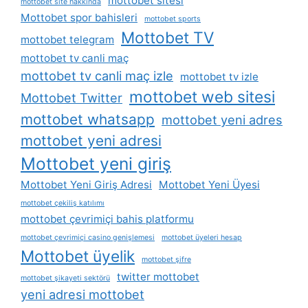
mottobet sitesi
mottobet site hakkında
Mottobet spor bahisleri
mottobet sports
Mottobet TV
mottobet telegram
mottobet tv canli maç
mottobet tv canli maç izle
mottobet tv izle
mottobet web sitesi
Mottobet Twitter
mottobet whatsapp
mottobet yeni adres
mottobet yeni adresi
Mottobet yeni giriş
Mottobet Yeni Giriş Adresi
Mottobet Yeni Üyesi
mottobet çekiliş katılımı
mottobet çevrimiçi bahis platformu
mottobet çevrimiçi casino genişlemesi
mottobet üyeleri hesap
Mottobet üyelik
mottobet şifre
twitter mottobet
mottobet şikayeti sektörü
yeni adresi mottobet