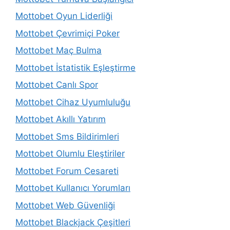
Mottobet Oyun Liderliği
Mottobet Çevrimiçi Poker
Mottobet Maç Bulma
Mottobet İstatistik Eşleştirme
Mottobet Canlı Spor
Mottobet Cihaz Uyumluluğu
Mottobet Akıllı Yatırım
Mottobet Sms Bildirimleri
Mottobet Olumlu Eleştiriler
Mottobet Forum Cesareti
Mottobet Kullanıcı Yorumları
Mottobet Web Güvenliği
Mottobet Blackjack Çeşitleri