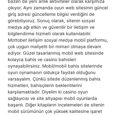
bazen de yeni anlık aktiviteler olarak karşımıza
çıkıyor. Aynı zamanda oyun web sitesinin güncel
giriş adresi güncelleme bilgisi verdiğini de
görebiliyoruz. Sonuç olarak, sitenin sosyal
medya ağı etkin ve güvenilir bir iletişim ve
bilgilendirme hizmeti olarak kullanılabilir.
Mottobet iletişim sosyal medya
mobil platformu,
çok uygun maliyetli bir mimari olmaya devam
ediyor. Güzel tasarlanmış mobil web sitesinde
kolayca bahis ve casino bahisleri
oynayabilirsiniz. Mobil/mobil bahis sitelerinde
oyun oynamanın oldukça faydalı olduğunu
varsayalım. Çünkü sitede düzenlenmiş bahis
hizmetleri, bahisçilerin beklentilerini
karşılamaktadır. Diyelim ki casino oyun
sağlayıcısı ve site altyapısı mobil oyunlarda
başarılı. Diğer kitapların incelemeleri de sitenin
mobil sürümünün çok yüksek kalitesine işaret