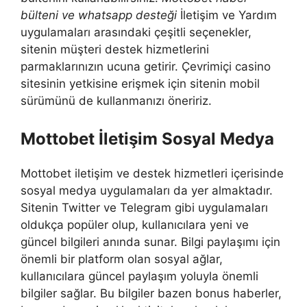
bülteni ve whatsapp desteği
İletişim ve Yardım
uygulamaları arasındaki çeşitli seçenekler,
sitenin müşteri destek hizmetlerini
parmaklarınızın ucuna getirir. Çevrimiçi casino
sitesinin yetkisine erişmek için sitenin mobil
sürümünü de kullanmanızı öneririz.
Mottobet İletişim Sosyal Medya
Mottobet iletişim ve destek hizmetleri içerisinde
sosyal medya uygulamaları da yer almaktadır.
Sitenin Twitter ve Telegram gibi uygulamaları
oldukça popüler olup, kullanıcılara yeni ve
güncel bilgileri anında sunar. Bilgi paylaşımı için
önemli bir platform olan sosyal ağlar,
kullanıcılara güncel paylaşım yoluyla önemli
bilgiler sağlar. Bu bilgiler bazen bonus haberler,