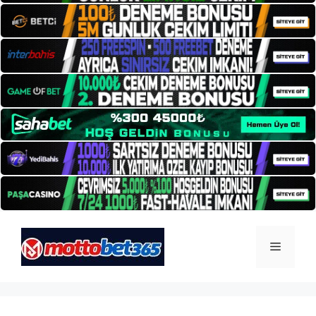
İçeriğe
atla
Menü