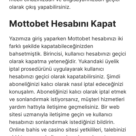
olarak çıkış yapabilirsiniz.
Mottobet Hesabını Kapat
Yazımıza giriş yaparken Mottobet hesabınızı iki
farklı şekilde kapatabileceğinizden
bahsetmiştik. Birincisi, kullanıcı hesabınızı geçici
olarak kapatma yeteneğidir. Yukarıdaki üyelik
iptal prosedürünü uygulayarak kullanıcı
hesabınızı geçici olarak kapatabilirsiniz. Şimdi
aboneliğinizi kalıcı olarak nasıl iptal edeceğinizi
konuşalım. Aboneliğinizi kalıcı olarak iptal etmek
ve sonlandırmak istiyorsanız, müşteri hizmetleri
yardım hattıyla iletişime geçmelisiniz. Bir web
sitesi uzmanıyla iletişime geçin ve kullanıcı
hesabınızı sonlandırmak istediğinizi bildirin.
Online bahis ve casino sitesi yetkilileri, talebinizi