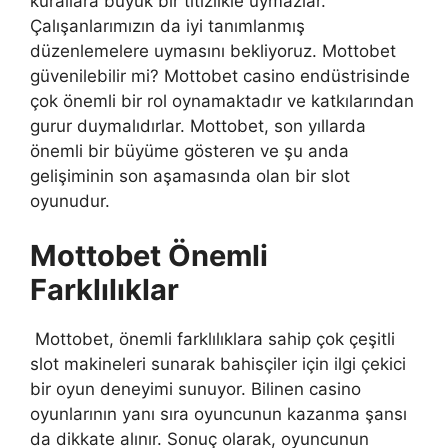
kurallara büyük bir titizlikle uymazlar.
Çalışanlarımızın da iyi tanımlanmış
düzenlemelere uymasını bekliyoruz. Mottobet
güvenilebilir mi? Mottobet casino endüstrisinde
çok önemli bir rol oynamaktadır ve katkılarından
gurur duymalıdırlar. Mottobet, son yıllarda
önemli bir büyüme gösteren ve şu anda
gelişiminin son aşamasında olan bir slot
oyunudur.
Mottobet Önemli
Farklılıklar
Mottobet, önemli farklılıklara sahip çok çeşitli
slot makineleri sunarak bahisçiler için ilgi çekici
bir oyun deneyimi sunuyor. Bilinen casino
oyunlarının yanı sıra oyuncunun kazanma şansı
da dikkate alınır. Sonuç olarak, oyuncunun