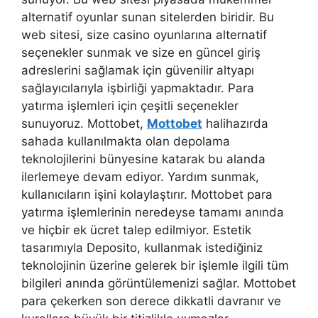
alternatif oyunlar sunan sitelerden biridir. Bu
web sitesi, size casino oyunlarına alternatif
seçenekler sunmak ve size en güncel giriş
adreslerini sağlamak için güvenilir altyapı
sağlayıcılarıyla işbirliği yapmaktadır. Para
yatırma işlemleri için çeşitli seçenekler
sunuyoruz. Mottobet,
Mottobet
halihazırda
sahada kullanılmakta olan depolama
teknolojilerini bünyesine katarak bu alanda
ilerlemeye devam ediyor. Yardım sunmak,
kullanıcıların işini kolaylaştırır. Mottobet para
yatırma işlemlerinin neredeyse tamamı anında
ve hiçbir ek ücret talep edilmiyor. Estetik
tasarımıyla Deposito, kullanmak istediğiniz
teknolojinin üzerine gelerek bir işlemle ilgili tüm
bilgileri anında görüntülemenizi sağlar. Mottobet
para çekerken son derece dikkatli davranır ve