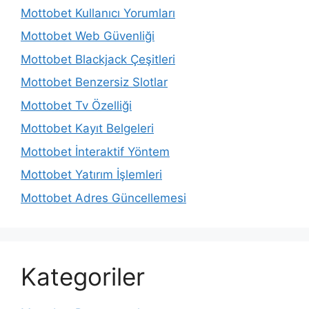
Mottobet Kullanıcı Yorumları
Mottobet Web Güvenliği
Mottobet Blackjack Çeşitleri
Mottobet Benzersiz Slotlar
Mottobet Tv Özelliği
Mottobet Kayıt Belgeleri
Mottobet İnteraktif Yöntem
Mottobet Yatırım İşlemleri
Mottobet Adres Güncellemesi
Kategoriler