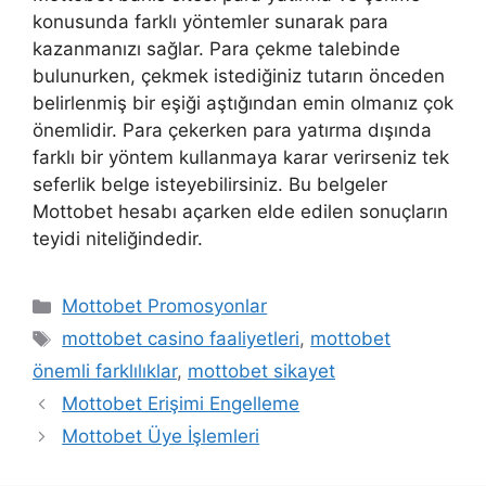
konusunda farklı yöntemler sunarak para
kazanmanızı sağlar. Para çekme talebinde
bulunurken, çekmek istediğiniz tutarın önceden
belirlenmiş bir eşiği aştığından emin olmanız çok
önemlidir. Para çekerken para yatırma dışında
farklı bir yöntem kullanmaya karar verirseniz tek
seferlik belge isteyebilirsiniz. Bu belgeler
Mottobet hesabı açarken elde edilen sonuçların
teyidi niteliğindedir.
Kategoriler
Mottobet Promosyonlar
Etiketler
mottobet casino faaliyetleri
,
mottobet
önemli farklılıklar
,
mottobet sikayet
Yazı
Mottobet Erişimi Engelleme
dolaşımı
Mottobet Üye İşlemleri