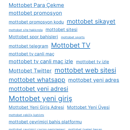
Mottobet Para Çekme
mottobet promosyon
mottobet sikayet
mottobet promosyon kodu
mottobet sitesi
mottobet site hakkında
Mottobet spor bahisleri
mottobet sports
Mottobet TV
mottobet telegram
mottobet tv canli maç
mottobet tv canli maç izle
mottobet tv izle
mottobet web sitesi
Mottobet Twitter
mottobet whatsapp
mottobet yeni adres
mottobet yeni adresi
Mottobet yeni giriş
Mottobet Yeni Giriş Adresi
Mottobet Yeni Üyesi
mottobet çekiliş katılımı
mottobet çevrimiçi bahis platformu
mottobet çevrimiçi casino genişlemesi
mottobet üyeleri hesap