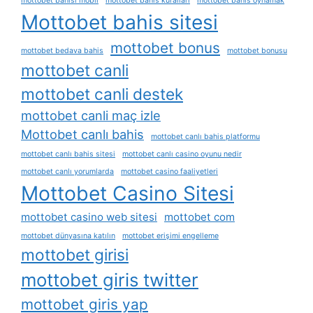
mottobet bahisi mobil
mottobet bahis kuralları
mottobet bahis oynamak
Mottobet bahis sitesi
mottobet bonus
mottobet bedava bahis
mottobet bonusu
mottobet canli
mottobet canli destek
mottobet canli maç izle
Mottobet canlı bahis
mottobet canlı bahis platformu
mottobet canlı bahis sitesi
mottobet canlı casino oyunu nedir
mottobet canlı yorumlarda
mottobet casino faaliyetleri
Mottobet Casino Sitesi
mottobet casino web sitesi
mottobet com
mottobet dünyasına katılın
mottobet erişimi engelleme
mottobet girisi
mottobet giris twitter
mottobet giris yap