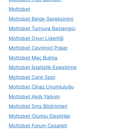
Mottobet
Mottobet Belge Gereksinimi
Mottobet Turnuva Başlangıcı
Mottobet Oyun Liderliği
Mottobet Çevrimiçi Poker
Mottobet Maç Bulma
Mottobet İstatistik Eşleştirme
Mottobet Canlı Spor
Mottobet Cihaz Uyumluluğu
Mottobet Akıllı Yatırım
Mottobet Sms Bildirimleri
Mottobet Olumlu Eleştiriler
Mottobet Forum Cesareti