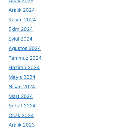
Ocak 2025
Aralık 2024
Kasım 2024
Ekim 2024
Eylül 2024
Ağustos 2024
Temmuz 2024
Haziran 2024
Mayıs 2024
Nisan 2024
Mart 2024
Şubat 2024
Ocak 2024
Aralık 2023