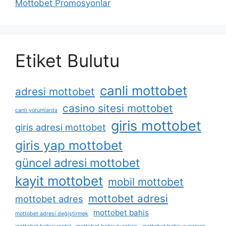
Mottobet Promosyonlar
Etiket Bulutu
canli mottobet
adresi mottobet
casino sitesi mottobet
canlı yorumlarda
giris mottobet
giris adresi mottobet
giris yap mottobet
güncel adresi mottobet
kayit mottobet
mobil mottobet
mottobet adresi
mottobet adres
mottobet bahis
mottobet adresi değiştirmek